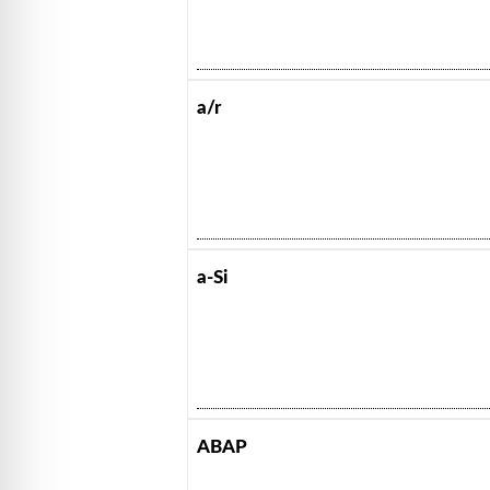
a/r
a-Si
ABAP