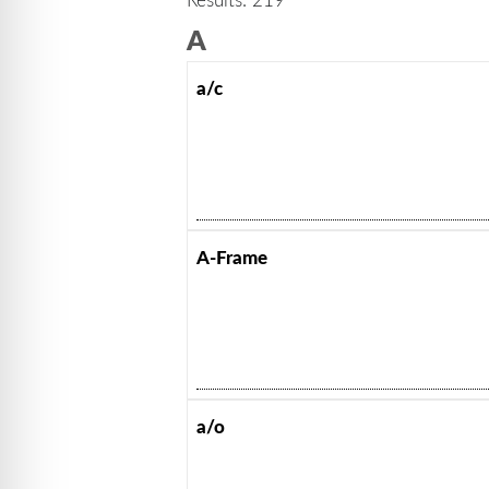
A
a/c
A-Frame
a/o