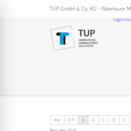
TUP GmbH & Co. KG - Warehouse Ma
Lagerver
Alle
0-9
A
B
C
D
E
Results: 219