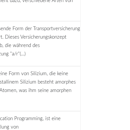
ient dazu, verschiedene Arten von
assende Form der Transportversicherung
rt. Dieses Versicherungskonzept
ab, die während des
ng "a/r"(...)
eine Form von Silizium, die keine
istallinem Silizium besteht amorphes
n Atomen, was ihm seine amorphen
cation Programming, ist eine
klung von