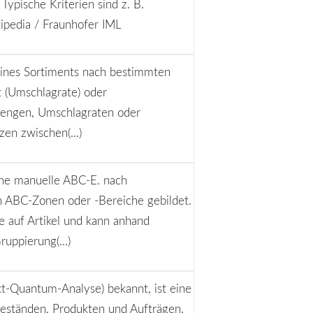
ypische Kriterien sind z. B.
gipedia / Fraunhofer IML
l eines Sortiments nach bestimmten
t (Umschlagrate) oder
zmengen, Umschlagraten oder
zen zwischen(...)
 eine manuelle ABC-E. nach
n ABC-Zonen oder -Bereiche gebildet.
e auf Artikel und kann anhand
uppierung(...)
t-Quantum-Analyse) bekannt, ist eine
eständen, Produkten und Aufträgen.