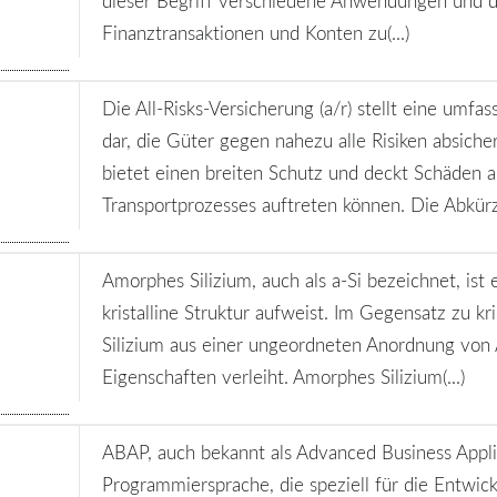
dieser Begriff verschiedene Anwendungen und d
Finanztransaktionen und Konten zu(...)
Die All-Risks-Versicherung (a/r) stellt eine umf
dar, die Güter gegen nahezu alle Risiken absiche
bietet einen breiten Schutz und deckt Schäden 
Transportprozesses auftreten können. Die Abkürzu
Amorphes Silizium, auch als a-Si bezeichnet, ist 
kristalline Struktur aufweist. Im Gegensatz zu kr
Silizium aus einer ungeordneten Anordnung vo
Eigenschaften verleiht. Amorphes Silizium(...)
ABAP, auch bekannt als Advanced Business Appli
Programmiersprache, die speziell für die Entwic