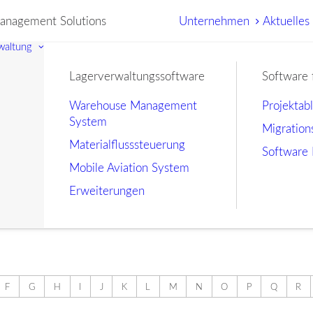
nagement Solutions
Unternehmen
Aktuelles
waltung
Lagerverwaltungssoftware
Software 
Warehouse Management
Projektab
System
Migration
Materialflusssteuerung
Software 
Mobile Aviation System
Erweiterungen
F
G
H
I
J
K
L
M
N
O
P
Q
R