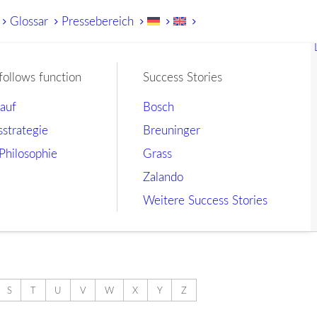
Glossar
Pressebereich
follows function
Success Stories
lauf
Bosch
sstrategie
Breuninger
Philosophie
Grass
Zalando
Weitere Success Stories
S
T
U
V
W
X
Y
Z