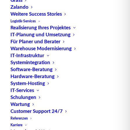
Ausführung z. B. von Aufträgen.
Zalando
Weitere Success Stories
Quelle: logipedia / Fraunhofer IML
Logistik-Services
Realisierung Ihres Projektes
IT-Planung und Umsetzung
Für Planer und Berater
Warehouse Modernisierung
IT-Infrastruktur
Systemintegration
TUP GmbH & Co. KG
Software-Beratung
Hardware-Beratung
System-Hosting
Die kombinierbare Lagerverwaltungs-Software von
IT-Services
TUP, liefert dank ihrer Flexibilität immer die
Schulungen
effektivste Lösung und ist zudem in hohem Maße
Wartung
wiederverwendbar.
Customer Support 24/7
Referenzen
Karriere