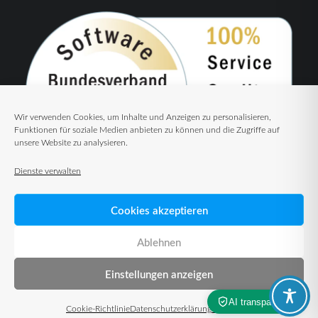
Wir verwenden Cookies, um Inhalte und Anzeigen zu personalisieren,
Funktionen für soziale Medien anbieten zu können und die Zugriffe auf
unsere Website zu analysieren.
Dienste verwalten
Cookies akzeptieren
Ablehnen
Einstellungen anzeigen
© 2026 TUP GmbH & Co. KG – Warehouse Management Solutions
Cookie-Richtlinie
Datenschutzerklärung
Impressum