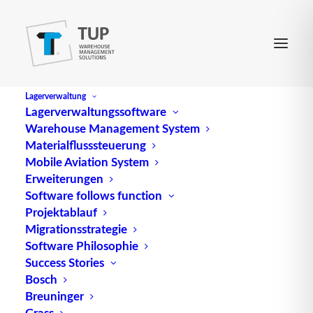
Lagerverwaltung
Lagerverwaltungssoftware
Warehouse Management System
Ablaufsteuerung
Materialflusssteuerung
Mobile Aviation System
Erweiterungen
(engl.
Process control
) bezeichnet einen
Software follows function
Projektablauf
erzwungenen sukzessiven Ablauf eines Programms
Migrationsstrategie
und damit des zu steuernden Prozesses;
Software Philosophie
unterschieden werden dabei prozess- und
Success Stories
zeitgeführte Ablaufschritte. Eine typische A. ist die
Bosch
Stapelverarbeitung oder Batch-Verarbeitung
Breuninger
(Batch-Betrieb) im Sinne der sukzessiven
Grass