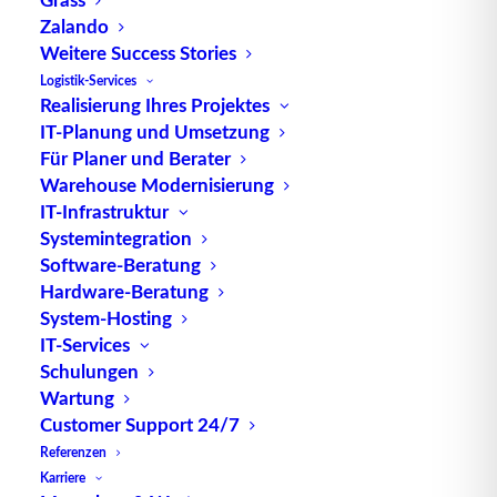
Lagerverwaltungssystemen
Zalando
Weitere Success Stories
Logistik-Services
Realisierung Ihres Projektes
IT-Planung und Umsetzung
Für Planer und Berater
Warehouse Modernisierung
IT-Infrastruktur
Systemintegration
Software-Beratung
Hardware-Beratung
LOGISTISCHER LEITSTAND
System-Hosting
IT-Services
Alles im Blick
Schulungen
Wartung
Customer Support 24/7
Ob Leitstand oder mobiles Handheld, unser
Referenzen
TUP.WLD versetzt Sie immer in die Lage mit
Karriere