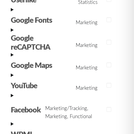
Statistics
Consent
google-
to
analytics
Google Fonts
service
Marketing
Consent
userlike
to
Google
service
reCAPTCHA
Marketing
Consent
google-
to
fonts
Google Maps
service
Marketing
Consent
google-
to
recaptcha
YouTube
service
Marketing
Consent
google-
to
maps
service
Facebook
Marketing/Tracking,
Consent
youtube
Marketing, Functional
to
service
WPML