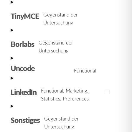
to
service
TinyMCE
Gegenstand der
visual-
Consent
Untersuchung
composer
to
service
Borlabs
Gegenstand der
tinymce
Consent
Untersuchung
to
service
Uncode
Functional
Consent
borlabs
to
service
LinkedIn
Functional, Marketing,
Consent
uncode
Statistics, Preferences
to
service
Sonstiges
Gegenstand der
linkedin
Consent
Untersuchung