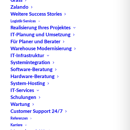
ähnliche Technologien (der Einfachheit halber
Zalando
werden all diese unter „Cookies“
Weitere Success Stories
zusammengefasst). Cookies werden außerdem von
Logistik-Services
Realisierung Ihres Projektes
uns beauftragten Drittparteien platziert. In dem
IT-Planung und Umsetzung
unten stehenden Dokument informieren wir dich
Für Planer und Berater
über die Verwendung von Cookies auf unserer
Warehouse Modernisierung
Website.
IT-Infrastruktur
Systemintegration
2. Was sind Cookies?
Software-Beratung
Hardware-Beratung
System-Hosting
Ein Cookie ist eine einfache kleine Datei, die
IT-Services
gemeinsam mit den Seiten einer Internetadresse
Schulungen
versendet und vom Webbrowser auf dem PC oder
Wartung
einem anderen Gerät gespeichert werden kann.
Customer Support 24/7
Die darin gespeicherten Informationen können
Referenzen
während folgender Besuche zu unseren oder den
Karriere
Servern relevanter Drittanbieter gesendet werden.