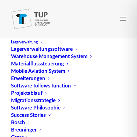
Lagerverwaltung
Lagerverwaltungssoftware
Warehouse Management System
Materialflusssteuerung
Diese Cookie-Richtlinie wurde zuletzt am 23. Juni
Mobile Aviation System
2026 aktualisiert und gilt für Bürger und
Erweiterungen
Software follows function
Einwohner mit ständigem Wohnsitz im
Projektablauf
Europäischen Wirtschaftsraum und der Schweiz.
Migrationsstrategie
Software Philosophie
1. Einführung
Success Stories
Bosch
Unsere Website,
https://www.tup.com
(im
Breuninger
folgenden: „Die Website“) verwendet Cookies und
Grass