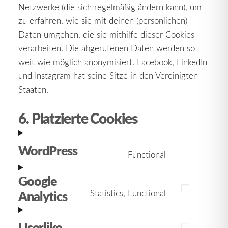
Netzwerke (die sich regelmäßig ändern kann), um
zu erfahren, wie sie mit deinen (persönlichen)
Daten umgehen, die sie mithilfe dieser Cookies
verarbeiten. Die abgerufenen Daten werden so
weit wie möglich anonymisiert. Facebook, LinkedIn
und Instagram hat seine Sitze in den Vereinigten
Staaten.
6. Platzierte Cookies
WordPress
Functional
Consent
to
Google
service
Analytics
Statistics, Functional
Consent
wordpress
to
Userlike
service