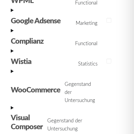
Functional
Consent
facebook
to
Google Adsense
service
Marketing
Consent
wpml
to
Complianz
service
Functional
Consent
google-
to
adsense
Wistia
service
Statistics
Consent
complianz
to
service
Gegenstand
WooCommerce
wistia
der
Consent
Untersuchung
to
service
Visual
woocommerc
Gegenstand der
Composer
Consent
Untersuchung