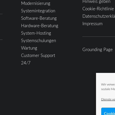
Hinweis geben
Modernisierung
Cookie-Richtlinie
Systemintegration
Datenschutzerkl
Software-Beratung
Impressum
Hardware-Beratung
System-Hosting
Systemschulungen
Wartung
Grounding Page
Customer Support
24/7
Wir verwe
soziale Me
Dienste v
Cooki