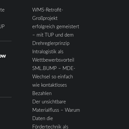
te
WMS-Retrofit-
Großprojekt
UP
erfolgreich gemeistert
– mit TUP und dem
Drehreglerprinzip
Intralogistik als
how
Wettbewerbsvorteil
SML.BUMP – MDE-
Wechsel so einfach
wie kontaktloses
Bezahlen
Der unsichtbare
Materialfluss – Warum
Daten die
Fördertechnik als