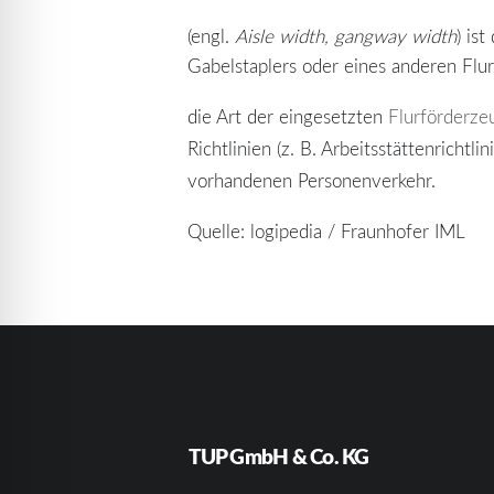
(engl.
Aisle width, gangway width
) is
Gabelstaplers oder eines anderen Flurf
die Art der eingesetzten
Flurförderze
Richtlinien (z. B. Arbeitsstättenrichtlin
vorhandenen Personenverkehr.
Quelle: logipedia / Fraunhofer IML
TUP GmbH & Co. KG