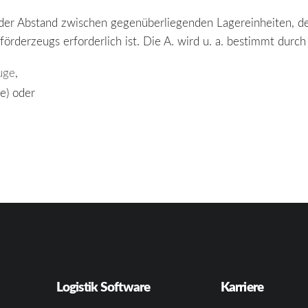
t der Abstand zwischen gegenüberliegenden Lagereinheiten, d
örderzeugs erforderlich ist. Die A. wird u. a. bestimmt durch
uge
,
ie) oder
Logistik Software
Karriere