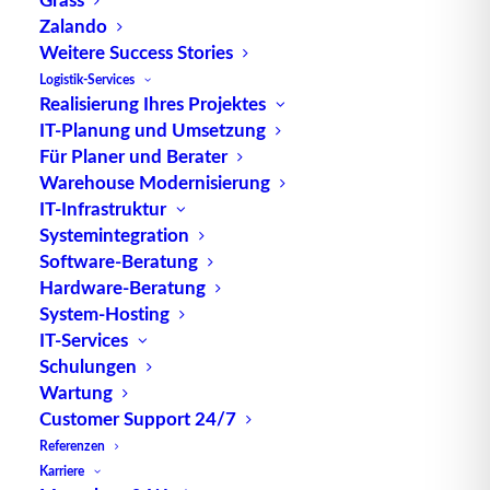
Zalando
Weitere Success Stories
Logistik-Services
Realisierung Ihres Projektes
IT-Planung und Umsetzung
TUP GmbH & Co. KG
Für Planer und Berater
Warehouse Modernisierung
Die kombinierbare Lagerverwaltungs-Software von
IT-Infrastruktur
Systemintegration
TUP, liefert dank ihrer Flexibilität immer die
Software-Beratung
effektivste Lösung und ist zudem in hohem Maße
Hardware-Beratung
wiederverwendbar.
System-Hosting
IT-Services
Schulungen
Wartung
Kontakt
Customer Support 24/7
Referenzen
Karriere
TUP GmbH & Co. KG