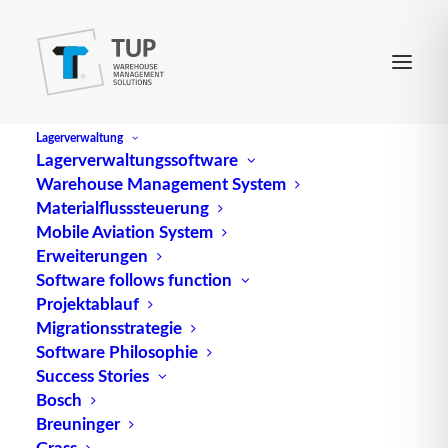
Lagerverwaltung
Lagerverwaltungssoftware
Warehouse Management System
Materialflusssteuerung
Alle
0-9
A
B
C
D
E
F
G
H
I
J
K
L
M
N
Mobile Aviation System
O
P
Q
R
S
T
U
V
W
X
Y
Z
Erweiterungen
Results: 1
Software follows function
Projektablauf
Y
Migrationsstrategie
Software Philosophie
Yard
engl. für Hofmanagement
Success Stories
Management
Quelle: logipedia / Fraunhofer
Bosch
IML
Breuninger
Grass