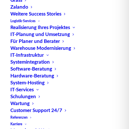
zählen unter anderem:
Zalando
Weitere Success Stories
1. 100%ige Überprüfung der Fracht:
Logistik-Services
Air-Cargo-Systeme müssen eine lückenlose und
Realisierung Ihres Projektes
präzise Überprüfung aller Frachtstücke
IT-Planung und Umsetzung
Für Planer und Berater
gewährleisten. Modernste Technologien wie
Warehouse Modernisierung
Röntgenscanner und
IT-Infrastruktur
Frachtdatenverwaltungssysteme kommen zum
Systemintegration
Einsatz, um höchste Sicherheitsstandards zu
Software-Beratung
erfüllen.
Hardware-Beratung
System-Hosting
2. Erhöhte Sicherheitsanforderungen:
IT-Services
Aufgrund der Sensibilität des Luftverkehrs gelten
Schulungen
für Air-Cargo-Systeme erhöhte
Wartung
Sicherheitsanforderungen. Dies umfasst nicht nur
Customer Support 24/7
den Schutz vor Diebstahl, sondern auch vor
Referenzen
potenziellen Sicherheitsbedrohungen. Innovationen
Karriere