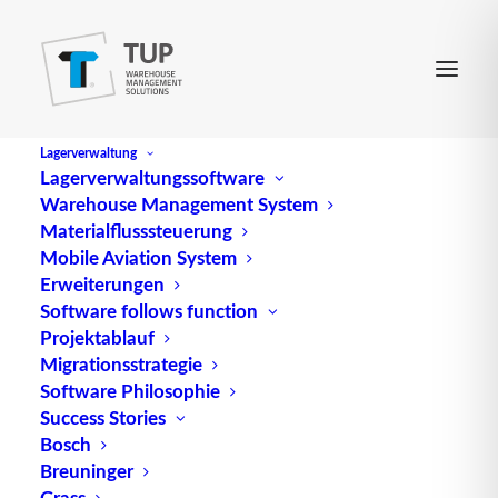
Lagerverwaltung
Lagerverwaltungssoftware
Warehouse Management System
Air-Cargo-System
Materialflusssteuerung
Mobile Aviation System
Erweiterungen
Ein Air-Cargo-System repräsentiert die umfassende
Software follows function
Projektablauf
Infrastruktur von Transportgeräten und -
Migrationsstrategie
behältnissen, die speziell für die Abwicklung des
Software Philosophie
Luftfrachtverkehrs entwickelt wurden. Diese
Success Stories
Systeme müssen den besonderen Bedingungen des
Bosch
Lufttransports gerecht werden, was eine Vielzahl
Breuninger
von Herausforderungen mit sich bringt. Hierzu
Grass