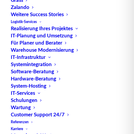
erfassen, zu verfolgen und zu überwachen, was zu
Zalando
einer verbesserten Effizienz, Sicherheit und
Weitere Success Stories
Kontrolle führt.
Logistik-Services
Realisierung Ihres Projektes
Die wichtigsten Komponenten eines AEI-Systems
IT-Planung und Umsetzung
Für Planer und Berater
umfassen:
Warehouse Modernisierung
1. **Transponder und Tags:** Diese kleinen
IT-Infrastruktur
Systemintegration
elektronischen Geräte werden an Fahrzeugen
Software-Beratung
angebracht und enthalten eindeutige
Hardware-Beratung
Identifikationscodes oder Informationen, die von
System-Hosting
Lesegeräten erfasst werden können.
IT-Services
Schulungen
2. **Lesegeräte und Scanner:** Diese stationären
Wartung
oder mobilen Geräte werden entlang der
Customer Support 24/7
Fahrstrecke installiert und können die Transponder
Referenzen
der Fahrzeuge lesen, um ihre Position und Identität
Karriere