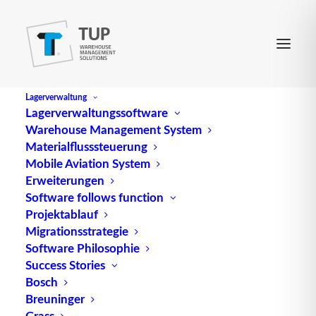
Lagerverwaltung
Lagerverwaltungssoftware
Warehouse Management System
Automatische Rampe
Materialflusssteuerung
Mobile Aviation System
Erweiterungen
Automatic Equipment Identification (AEI) ist ein
Software follows function
Projektablauf
System zur automatischen Identifikation und
Migrationsstrategie
Lokalisierung von Fahrzeugen in verschiedenen
Software Philosophie
Anwendungen, darunter Eisenbahnen, Logistik,
Success Stories
Schifffahrt und öffentlicher Verkehr. AEI-Systeme
Bosch
nutzen eine Vielzahl von
Breuninger
Identifikationstechnologien, um Fahrzeuge zu
Grass