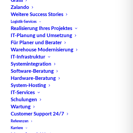
Güter auf dem Rhein fest und spielt eine
Zalando
entscheidende Rolle im grenzüberschreitenden
Weitere Success Stories
Binnenschifffahrtsverkehr.
Logistik-Services
Realisierung Ihres Projektes
Die ADNR-Normen wurden entwickelt, um die
IT-Planung und Umsetzung
Für Planer und Berater
Sicherheit von Personen, Eigentum und der
Warehouse Modernisierung
Umwelt während des Transports gefährlicher Güter
IT-Infrastruktur
zu gewährleisten. Dies umfasst die Kennzeichnung,
Systemintegration
Verpackung und Beförderung solcher Güter auf
Software-Beratung
Binnenschiffen, wobei die spezifischen
Hardware-Beratung
Anforderungen je nach Art des Gefahrguts
System-Hosting
variieren können.
IT-Services
Schulungen
Die Einhaltung der ADNR-Vorschriften ist für alle
Wartung
an der Binnenschifffahrt auf dem Rhein beteiligten
Customer Support 24/7
Akteure verpflichtend. Dies schließt
Referenzen
Schifffahrtsunternehmen, Logistikdienstleister und
Karriere