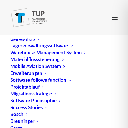
Lagerverwaltung
Lagerverwaltungssoftware
Warehouse Management System
ADNR
Materialflusssteuerung
Mobile Aviation System
Erweiterungen
ADNR, die Abkürzung für „Accord Européen relatif
Software follows function
Projektablauf
au transport international des marchandises
Migrationsstrategie
dangereuses par voie de navigation du Rhin“,
Software Philosophie
bezeichnet die Gefahrguttransport-Vorschriften für
Success Stories
die Binnenschifffahrt auf dem Rhein. Dieses
Bosch
Europäische Abkommen legt die Standards und
Breuninger
Regelungen für den sicheren Transport gefährlicher
Grass