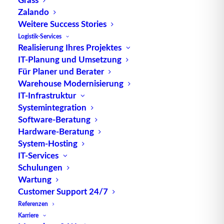
Zalando
Die Hauptfunktionen eines Asset Management
Weitere Success Stories
Systems umfassen die
Erfassung
von
Logistik-Services
Anlageninformationen, die Planung von Wartungs-
Realisierung Ihres Projektes
und Instandhaltungsaktivitäten, die Verfolgung von
IT-Planung und Umsetzung
Für Planer und Berater
Vermögenswerten über Standorte hinweg, die
Warehouse Modernisierung
Bewertung von Risiken und die Berechnung von
IT-Infrastruktur
Lebenszykluskosten.
Systemintegration
Software-Beratung
Durch den Einsatz eines Asset Management
Hardware-Beratung
Systems können Unternehmen eine bessere
System-Hosting
Kontrolle über ihre Anlagen gewinnen und
IT-Services
fundierte Entscheidungen über Investitionen,
Schulungen
Wartung und Ersatz treffen. Dies ermöglicht es
Wartung
ihnen, die Lebensdauer ihrer Anlagen zu
Customer Support 24/7
verlängern, Ausfallzeiten zu minimieren und die
Referenzen
Gesamtbetriebskosten zu senken.
Karriere