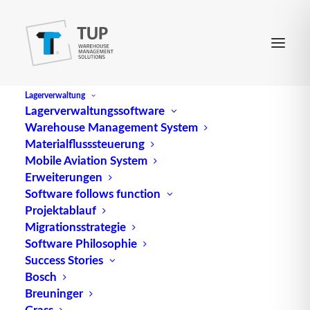
Lagerverwaltung
Lagerverwaltungssoftware
Warehouse Management System
Asset Management System
Materialflusssteuerung
Mobile Aviation System
Erweiterungen
Ein Asset Management System (AMS) ist eine
Software follows function
Projektablauf
Softwarelösung, die Unternehmen dabei
Migrationsstrategie
unterstützt, ihre Anlagen effizient zu verwalten
Software Philosophie
und zu optimieren. Es bietet eine zentrale
Success Stories
Plattform zur Verfolgung, Überwachung und
Bosch
Wartung
von Vermögenswerten während ihres
Breuninger
gesamten Lebenszyklus.
Grass