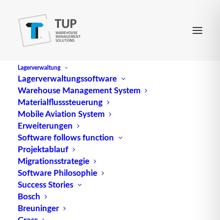
Lagerverwaltung
Lagerverwaltungssoftware
Warehouse Management System
Actor
Materialflusssteuerung
Mobile Aviation System
Erweiterungen
Die Absatzrealisierung ist ein strategischer Prozess,
Software follows function
Projektablauf
der die zielgerichtete Platzierung von
Migrationsstrategie
Fertigerzeugnissen auf vielfältigen Wegen im
Software Philosophie
Markt umfasst. Eine entscheidende Komponente in
Success Stories
diesem Prozess ist der Actor, oder „Aktor“ im
Bosch
Englischen, der eine Schlüsselrolle bei der
Breuninger
Umsetzung und Optimierung von Absatzstrategien
Grass