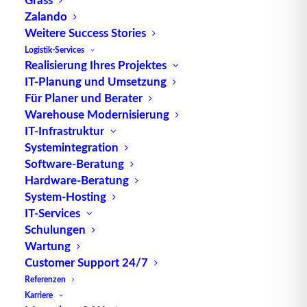
spielt.
Zalando
Weitere Success Stories
In einem breiten Kontext bezeichnet der Actor
Logistik-Services
nicht nur einzelne Handlungsträger, sondern auch
Realisierung Ihres Projektes
technologische Komponenten wie Aktoren in der
IT-Planung und Umsetzung
Für Planer und Berater
Automatisierungstechnik. Diese mechanischen
Warehouse Modernisierung
oder elektronischen Aktoren sind in der Lage,
IT-Infrastruktur
physische Handlungen auszuführen, was in der
Systemintegration
Logistik und Produktplatzierung von
Software-Beratung
entscheidender
Bedeutung
ist.
Hardware-Beratung
System-Hosting
Die Verwendung von Aktoren in der
IT-Services
Absatzrealisierung ermöglicht eine präzise
Schulungen
Steuerung und Anpassung von Prozessen.
Wartung
Insbesondere in automatisierten Lager- und
Customer Support 24/7
Produktionsumgebungen können Aktoren dazu
Referenzen
beitragen, den
Materialfluss
zu optimieren und die
Karriere