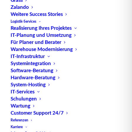
Zalando
„Ad valorem“-Steuern bieten eine flexible Methode
Weitere Success Stories
der Besteuerung, da sie direkt auf den Wert eines
Logistik-Services
Produkts abzielen. Dies ermöglicht es, dass die
Realisierung Ihres Projektes
Besteuerung automatisch mit Veränderungen im
IT-Planung und Umsetzung
Für Planer und Berater
Warenwert skaliert. In der Praxis wird diese Art der
Warehouse Modernisierung
Besteuerung oft bei der Einfuhr von Waren
IT-Infrastruktur
angewendet, insbesondere bei Luxusgütern.
Systemintegration
Software-Beratung
Die genaue Berechnung von „ad valorem“-
Hardware-Beratung
Abgaben erfordert eine präzise Wertermittlung der
System-Hosting
importierten Waren. Diese Genauigkeit ist
IT-Services
entscheidend, um faire Handelspraktiken zu
Schulungen
gewährleisten und gleichzeitig die finanziellen
Wartung
Interessen der beteiligten Parteien zu schützen.
Customer Support 24/7
Referenzen
Im Kontext von internationalen Geschäften ist ein
Karriere