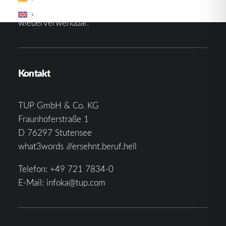
effektivste Lösung und ist zudem in hohem Maße
wiederverwendbar.
Kontakt
TUP GmbH & Co. KG
Fraunhoferstraße 1
D 76297 Stutensee
what3words ///ersehnt.beruf.hell
Telefon:
+49 721 7834-0
E-Mail:
infoka@tup.com