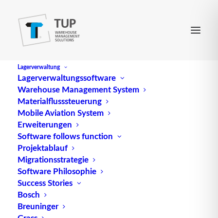
Lagerverwaltung
Lagerverwaltungssoftware
Warehouse Management System
ad valorem
Materialflusssteuerung
Mobile Aviation System
Erweiterungen
Die Abkürzung „ad. val.“, abgeleitet vom
Software follows function
Projektablauf
lateinischen Ausdruck „dem Wert nach“, ist eine
Migrationsstrategie
Bemessungsgrundlage für verschiedene Abgaben
Software Philosophie
wie Steuern, Zölle oder (See-)Fracht. Diese Form
Success Stories
der Besteuerung erfolgt in Prozent des
Bosch
Warenwerts und spielt eine entscheidende Rolle in
Breuninger
der internationalen Handelswelt.
Grass