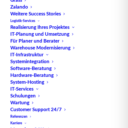
muss. Dies schafft Raum für vielseitige und
Zalando
optimierte Abläufe.
Weitere Success Stories
Logistik-Services
Ein Beispiel hierfür ist die verkürzte zweistufige
Realisierung Ihres Projektes
Kommissionierung
. In diesem Szenario wird eine
IT-Planung und Umsetzung
Für Planer und Berater
Umverpackungseinheit entnommen, während in
Warehouse Modernisierung
kundenbezogenen Kommissionierbehältern
IT-Infrastruktur
daraufhin jeweils kommissionierte
Systemintegration
Verkaufseinheiten abgelegt werden. Die
Software-Beratung
Abnutzung kann somit auf unterschiedlichen
Hardware-Beratung
Ebenen variieren und muss nicht zwingend mit der
System-Hosting
Einheit übereinstimmen, die direkt aus dem
Lager
IT-Services
entnommen wurde.
Schulungen
Wartung
In der Logistikbranche hat die Abnutzung direkte
Customer Support 24/7
Auswirkungen auf die Lagerbestände und die
Referenzen
Lebensdauer von Produkten. Eine präzise
Karriere