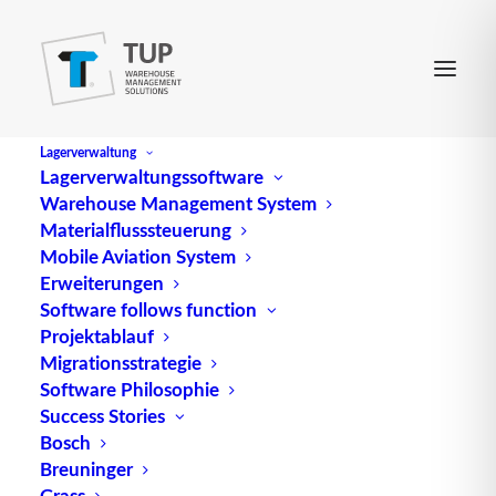
Lagerverwaltung
Lagerverwaltungssoftware
Warehouse Management System
Abnutzung
Materialflusssteuerung
Mobile Aviation System
Erweiterungen
Die Abnutzung, im Englischen als „Wear and tear“
Software follows function
Projektablauf
bekannt, bezeichnet die schrittweise Substanz-,
Migrationsstrategie
Wert- oder Qualitätsminderung einer Sache durch
Software Philosophie
regelmäßigen Gebrauch. In der Logistik spielt die
Success Stories
Abnutzung eine zentrale Rolle, wobei es wichtig ist
Bosch
zu verstehen, dass die Abnutzung nicht
Breuninger
zwangsläufig der Entnahmeeinheit entsprechen
Grass