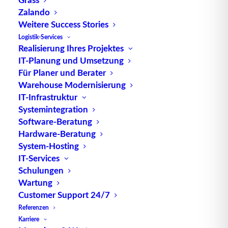
Zalando
Die VDI-Richtlinie 2411 definiert ein
Lager
als
Weitere Success Stories
Raum bzw. Fläche zum Aufbewahren von Stück
Logistik-Services
und/oder
Schüttgut
, das mengen- und/oder
Realisierung Ihres Projektes
wertmäßig erfasst wird.
Lagern
wird in dieser
IT-Planung und Umsetzung
Richtlinie als „das geplante Liegen von
Für Planer und Berater
Warehouse Modernisierung
Arbeitsgegenständen im
Materialfluss
, das diesen
IT-Infrastruktur
gewollt unterbricht“ beschrieben. Lagern dient
Systemintegration
somit im Prinzip der Überbrückung zwischen dem
Software-Beratung
Ankommen und dem Abgehen von Gütern. Ein
Hardware-Beratung
Lager versorgt die angeschlossenen Systeme und
System-Hosting
synchronisiert so den
Wareneingang
und den
IT-Services
eigentlichen Bedarf.
Schulungen
Wartung
Lagern kostet Geld
Customer Support 24/7
Referenzen
Karriere
Je größer die benötigte Lagerfläche desto größer