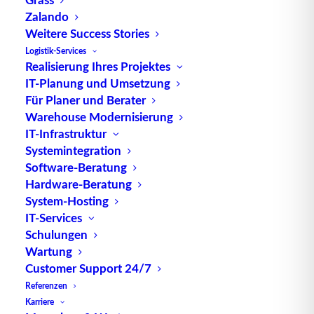
Zalando
Die Organisation eines Lagers sollte die Intention
Weitere Success Stories
haben, eine
Ordnung der Lagerprozesse
zu
Logistik-Services
schaffen. Die Basis hierfür ist eine sinnvolle
Realisierung Ihres Projektes
Verteilung der
Aufgaben
. Also ist es vorab nötig,
IT-Planung und Umsetzung
die hierarchischen Strukturen, die Zuständigkeiten
Für Planer und Berater
Warehouse Modernisierung
und die Verantwortlichkeiten in einem
Lager
zu
IT-Infrastruktur
definieren.
Systemintegration
Software-Beratung
Hilfsmittel: Aufgabenanalyse
Hardware-Beratung
System-Hosting
Ein mögliches Hilfsmittel ist eine Aufgabenanalyse,
IT-Services
die den kompletten Lagerablauf in Aufgaben und
Schulungen
Teilaufgaben zerlegt, diese untereinander in
Wartung
Beziehung setzt und entsprechend gruppiert. Es
Customer Support 24/7
entsteht ein Organigramm, das die Aufgaben und
Referenzen
Karriere
Zuständigkeiten übersichtlich darstellt. Aufgaben