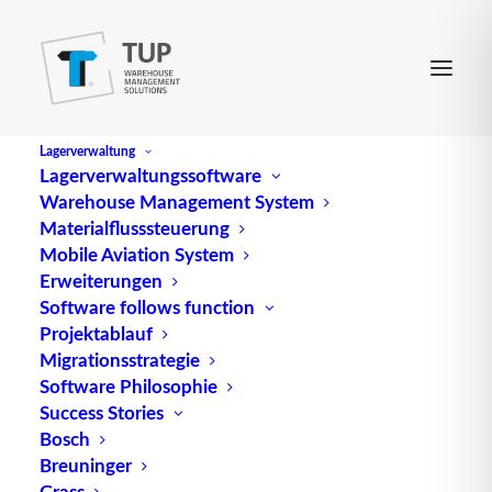
Lagerverwaltung
Lagerverwaltungssoftware
Warehouse Management System
a-Si
Materialflusssteuerung
Mobile Aviation System
Erweiterungen
Amorphes Silizium, auch als a-Si bezeichnet, ist
Software follows function
Projektablauf
eine Form von Silizium, die keine kristalline
Migrationsstrategie
Struktur aufweist. Im Gegensatz zu kristallinem
Software Philosophie
Silizium besteht amorphes Silizium aus einer
Success Stories
ungeordneten Anordnung von Atomen, was ihm
Bosch
seine amorphen Eigenschaften verleiht.
Breuninger
Grass