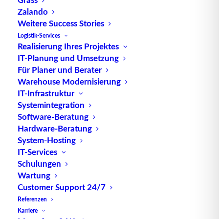
Amorphes Silizium wird durch verschiedene
Zalando
Verfahren wie die chemische
Weitere Success Stories
Gasphasenabscheidung (CVD) oder die
Logistik-Services
Plasmabeschichtung hergestellt. Mit diesen
Realisierung Ihres Projektes
Verfahren kann amorphes Silizium in dünnen
IT-Planung und Umsetzung
Für Planer und Berater
Schichten auf verschiedenen Substraten wie Glas
Warehouse Modernisierung
oder Kunststoff abgeschieden werden.
IT-Infrastruktur
Systemintegration
Amorphes Silizium hat einige interessante
Software-Beratung
Eigenschaften, die es für verschiedene
Hardware-Beratung
Anwendungen attraktiv machen. Es ist ein
System-Hosting
Halbleitermaterial und wird daher in der
IT-Services
Photovoltaik für die Herstellung von
Schulungen
Dünnschichtsolarzellen verwendet. Die Flexibilität
Wartung
der amorphen Siliziumschichten ermöglicht es
Customer Support 24/7
auch, sie in flexible elektronische Bauteile wie
Referenzen
Displays oder Sensoren zu integrieren.
Karriere