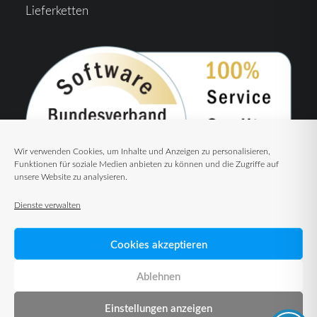
Lieferketten
Wir verwenden Cookies, um Inhalte und Anzeigen zu personalisieren,
Funktionen für soziale Medien anbieten zu können und die Zugriffe auf
unsere Website zu analysieren.
Dienste verwalten
Cookies akzeptieren
Ablehnen
Einstellungen anzeigen
© 2026 TUP GmbH & Co. KG – Warehouse Management Solutions