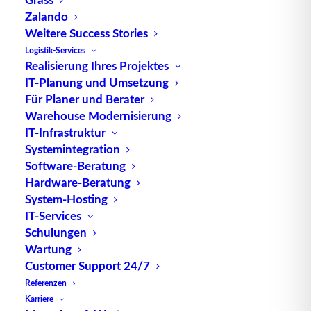
Straße aufliegt, während das vordere Ende an der
Zalando
Sattelkupplung der Zugmaschine befestigt ist.
Weitere Success Stories
Logistik-Services
Auflieger sind in verschiedenen Größen und
Realisierung Ihres Projektes
Ausführungen erhältlich, um den unterschiedlichen
IT-Planung und Umsetzung
Für Planer und Berater
Anforderungen des Gütertransports gerecht zu
Warehouse Modernisierung
werden. Sie können für den Transport von
IT-Infrastruktur
Standardfracht, wie Paletten oder Container,
Systemintegration
ebenso wie für spezielle Anforderungen, wie Kühl-
Software-Beratung
oder Gefrierschranktransporte, konfiguriert
Hardware-Beratung
werden. Die Vielseitigkeit von Aufliegern macht sie
System-Hosting
zu einem wichtigen Bestandteil der
IT-Services
Logistikbranche für den Straßentransport von
Schulungen
Wartung
Waren.
Customer Support 24/7
Die Sattelzugmaschine, auch als Sattelschlepper
Referenzen
bekannt, dient als Zugfahrzeug für den Auflieger
Karriere