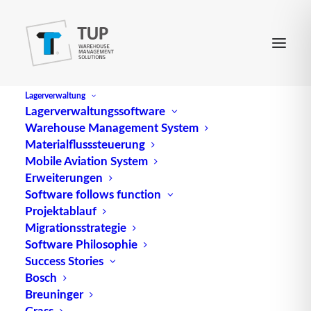
Lagerverwaltung
Lagerverwaltungssoftware
Warehouse Management System
Application Link Enabling
Materialflusssteuerung
Mobile Aviation System
Erweiterungen
Application Link Enabling (ALE) ist eine
Software follows function
Projektablauf
leistungsfähige Schnittstelle, die in SAP-
Migrationsstrategie
Anwendungen integriert ist und eine effiziente
Software Philosophie
Kommunikation zwischen verschiedenen Systemen
Success Stories
ermöglicht. Insbesondere spielt ALE eine
Bosch
entscheidende Rolle bei der
Integration
von
Breuninger
Warehouse-Management-Systemen (
WMS
) in das
Grass