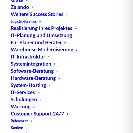
SAP-Ökosystem.
Zalando
Weitere Success Stories
Die Hauptfunktion von ALE besteht darin, den
Logistik-Services
Datenaustausch und die Prozessintegration
Realisierung Ihres Projektes
zwischen SAP-Systemen und anderen
IT-Planung und Umsetzung
Für Planer und Berater
Anwendungen zu erleichtern. Im Kontext von
Warehouse Modernisierung
Warehouse-Management bedeutet dies, dass ALE
IT-Infrastruktur
als Brücke dient, um WMS nahtlos in die SAP-
Systemintegration
Infrastruktur zu integrieren. Dies ermöglicht eine
Software-Beratung
durchgängige Verwaltung von Lagerprozessen,
Hardware-Beratung
Beständen und Logistikabläufen.
System-Hosting
IT-Services
Durch die Nutzung von ALE können Unternehmen
Schulungen
ihre WMS-Lösungen effektiv mit SAP-Systemen
Wartung
verbinden, ohne aufwändige, manuelle
Customer Support 24/7
Dateneingriffe vornehmen zu müssen. Dies führt
Referenzen
zu einer verbesserten Effizienz, da Informationen
Karriere