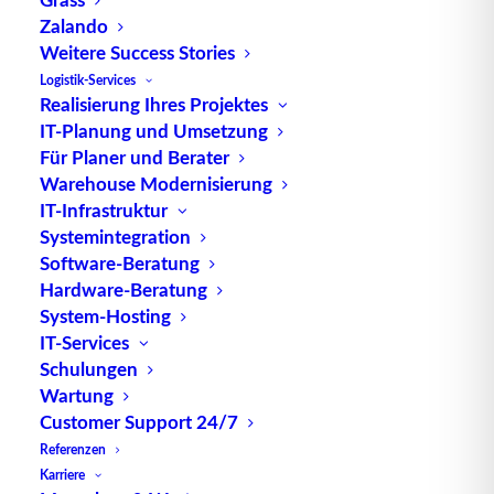
SML.BUMP - MDE-Wechsel
Zalando
so einfach wie kontaktloses
Weitere Success Stories
Bezahlen
Logistik-Services
Realisierung Ihres Projektes
Der Griff zur kleinen Plastikkarte bei
IT-Planung und Umsetzung
Für Planer und Berater
Bezahlvorgängen wird immer seltener,…
Warehouse Modernisierung
IT-Infrastruktur
by TUP Redaktion
Systemintegration
Software-Beratung
Hardware-Beratung
System-Hosting
IT-Services
Schulungen
Wartung
Customer Support 24/7
Referenzen
Karriere