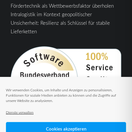
Fördertechnik als Wettbewerbsfaktor überholen
Intralogistik im Kontext geopolitischer
Unsicherheit: Resilienz als Schlüssel für stabile
Lieferketten
Wir verwenden Cookies, um Inhalte und Anzeigen zu personalisieren,
Funktionen für soziale Medien anbieten zu können und die Zugriffe auf
unsere Website zu analysieren.
Dienste verwalten
Cookies akzeptieren