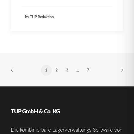
by TUP Redaktion
1
2
3
…
7
TUP GmbH & Co. KG
Die kombinierbare Lagerverwaltungs-Software von