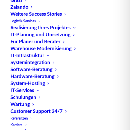
Zalando
Weitere Success Stories
Logistik-Services
Realisierung Ihres Projektes
IT-Planung und Umsetzung
Für Planer und Berater
Warehouse Modernisierung
IT-Infrastruktur
Systemintegration
Software-Beratung
Innovationen, Highlights und Best Practices aus
Hardware-Beratung
System-Hosting
Supply Chain Management (SCM) und Logistik des
IT-Services
Maschinen- und Anlagenbaus – das erwartet die
Schulungen
Teilnehmer des Supply Chain Forums Südwest der
Wartung
Bundesvereinigung Logistik (BVL). Als
Customer Support 24/7
Folgeveranstaltung der beliebten
Referenzen
„Logistikmanufaktur“ gastiert die Veranstaltung am
Karriere