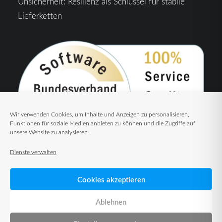
Unsicherheit: Resilienz als Schlüssel für stabile
Lieferketten
Wir verwenden Cookies, um Inhalte und Anzeigen zu personalisieren,
Funktionen für soziale Medien anbieten zu können und die Zugriffe auf
unsere Website zu analysieren.
Dienste verwalten
Cookies akzeptieren
Ablehnen