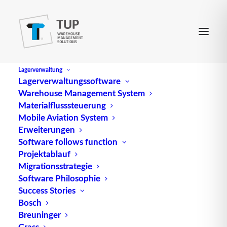
Lagerverwaltung
Lagerverwaltungssoftware
Warehouse Management System
Materialflusssteuerung
Mobile Aviation System
Erweiterungen
Software follows function
Projektablauf
TUP als Aussteller beim
Migrationsstrategie
Software Philosophie
BVL Supply Chain Forum
Success Stories
Südwest 2023
Bosch
Breuninger
Grass