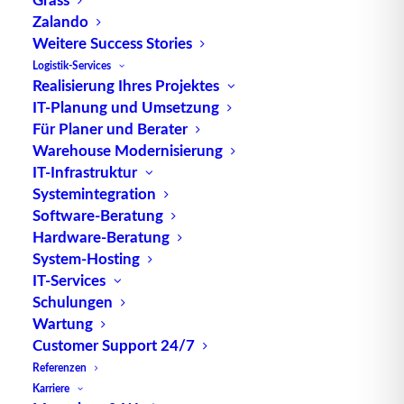
Industrie
Zalando
Weitere Success Stories
Logistik-Services
Realisierung Ihres Projektes
Die Mensch-Maschine-Schnittstelle stellt die
IT-Planung und Umsetzung
analoge oder digitale Interaktions-Schnittstelle
Für Planer und Berater
zwischen einer Person, also einem Anwender, und
Warehouse Modernisierung
einer Maschine dar. Sie ist ein Teil der Mensch-
IT-Infrastruktur
Systemintegration
Maschine-Kommunikation (auch Mensch-Maschine-
Software-Beratung
Interaktion). In einfachster Form kann diese
Hardware-Beratung
Schnittstelle ein simpler Ein-Aus-Schalter sein, in
System-Hosting
einer ausgeprägten Form die Softwareoberfläche
IT-Services
eines unternehmensweiten IT-Systems. Mit
Schulungen
wachsender Digitalisierung in allen
Wartung
Lebensbereichen, speziell auch in der Industrie,
Customer Support 24/7
gewinnt die Schnittstelle zur Technik und deren
Referenzen
einfache Bedienbarkeit zunehmend an
Bedeutung
.
Karriere