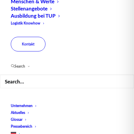
Menschen & Werte
Stellenangebote
Die Prozesse in industriellen Software-Systemen
Ausbildung bei TUP
sind sehr komplex geworden.
Industrie 4.0
, die
Logistik Knowhow
digitale Vernetzung der gesamten
Supply-Chain
und der Einsatz cyber-physischer Systeme in der
Produktion führen zu einer Hochtechnisierung
Kontakt
einstig manueller Arbeitsfelder. Für den Mitarbeiter
im operativen Geschäft bedeutet dies auch, dass er
sich in digitalen Arbeitswelten zurechtfinden muss.
Search
Logischerweise wäre es viel zu aufwändig, dass er
sich zur einfachen Bedienung einer Maschine in
den Programm-Code und die Programmiersprache
des zugrunde liegenden Systems einarbeiten muss.
Deshalb gibt es visuelle und audio-gestützte
Unternehmen
Aktuelles
Dialogsysteme, die eine Schnittstelle zwischen
Glossar
Mensch und Maschine bilden.
Pressebereich