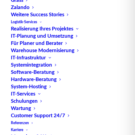
Zalando
Pick-by-Voice, auch Pick-to-Voice ist eine
Weitere Success Stories
erweiterte Form der beleglosen
Kommissionierung
.
Logistik-Services
Auch beim Pick-by-Voice kommt ein Gerät zur
Realisierung Ihres Projektes
mobilen Datenerfassung (
MDE
) zum Einsatz. Die
IT-Planung und Umsetzung
Eingaben und Anweisungen des
Kommissionierers
Für Planer und Berater
Warehouse Modernisierung
erfolgen jedoch mittels Spracherkennung und
IT-Infrastruktur
Sprachausgabe. Es sind keine Displays,
Systemintegration
Handscanner
oder Eingabeterminals erforderlich.
Software-Beratung
Die Lagerfachkraft trägt lediglich ein MDE am
Hardware-Beratung
Gürtel, das mit einem Headset (Kopfhörer und
System-Hosting
Mikrofon) verbunden ist.
IT-Services
Schulungen
Die Vor- und Nachteile von Pick-
Wartung
Customer Support 24/7
by-Voice
Referenzen
Karriere
Vorteil
Der
liegt darin, dass das Personal beide