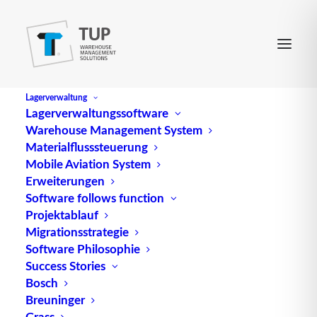
Lagerverwaltung
Lagerverwaltungssoftware
Warehouse Management System
Materialflusssteuerung
Mobile Aviation System
Erweiterungen
Software follows function
Projektablauf
Migrationsstrategie
Software Philosophie
Digitaler Zwilling in der
Success Stories
Bosch
Logistik – Definition und
Breuninger
Grass