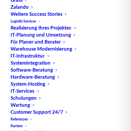
Überblick
Zalando
Weitere Success Stories
Logistik-Services
Realisierung Ihres Projektes
Ein digitaler Zwilling ist das
Abbild
eines realen
IT-Planung und Umsetzung
Objektes oder Prozesses im virtuellen/digitalen
Für Planer und Berater
Raum. Bei dieser Art der Modellierung werden die
Warehouse Modernisierung
digitalen Zwillinge aus Daten und Algorithmen
IT-Infrastruktur
Systemintegration
gebildet. Sie können mittels
Sensoren
mit
Software-Beratung
historischen sowie Echtzeit-Daten versorgt werden
Hardware-Beratung
und haben dadurch eine Verbindung zur realen
System-Hosting
Welt. Das reale Objekt wird auch als
Asset
IT-Services
bezeichnet, das bereits existieren kann, aber nicht
Schulungen
muss. Ein digitaler Zwilling kann somit auch ein
Wartung
zukünftig reales Objekt abbilden.
Customer Support 24/7
Referenzen
Abgrenzung zur
Simulation
Karriere