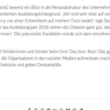
ind, beweist ein Blick in die Personalstruktur des Unternehm
ntierten Ausbildungshintergrund. „Wir sind sehr stolz auf u
ung
von einer Entwicklerin auf meinem Tisch landet“, sagt Sl
Für das Ausbildungsjahr 2018 stehen die Chancen ganz gut, da
en.“ Die potenzielle Kandidatin würde sich dann einreihen
 Schülerinnen und Schüler beim Girls´Day bzw. Boys´Day ge
 die Organisatoren in den sozialen Medien aufmerksam mach
Eindrücke und geben Denkanstöße.