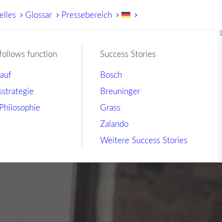
elles
Glossar
Pressebereich
follows function
Success Stories
lauf
Bosch
sstrategie
Breuninger
Philosophie
Grass
Zalando
Weitere Success Stories