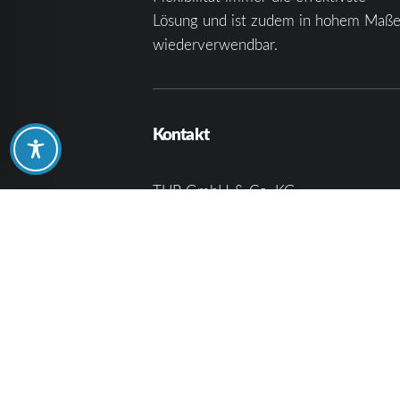
Lösung und ist zudem in hohem Maß
wiederverwendbar.
Kontakt
TUP GmbH & Co. KG
Fraunhoferstraße 1
D 76297 Stutensee
what3words ///ersehnt.beruf.hell
Telefon:
+49 721 7834-0
E-Mail:
infoka@tup.com