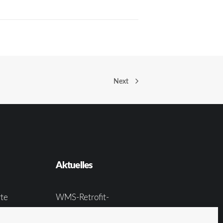
Next
Aktuelles
te
WMS-Retrofit-
Großprojekt