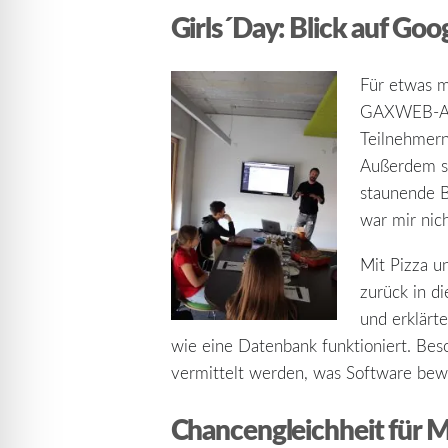
Girls´Day: Blick auf Go
Für etwas m
GAXWEB-Age
Teilnehmern
Außerdem so
staunende B
war mir nic
Mit Pizza u
zurück in d
und erklärt
wie eine Datenbank funktioniert. Beso
vermittelt werden, was Software bewi
Chancengleichheit für 