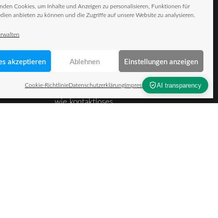
UP
erfolgreich gemeistert
nden Cookies, um Inhalte und Anzeigen zu personalisieren, Funktionen für
dien anbieten zu können und die Zugriffe auf unsere Website zu analysieren.
– mit TUP und dem
Drehreglerprinzip
erwalten
Intralogistik als
how
Wettbewerbsvorteil
es akzeptieren
Ablehnen
Einstellungen anzeigen
SML.BUMP – MDE-
Cookie-Richtlinie
Datenschutzerklärung
Impressum
Wechsel so einfach
wie kontaktloses
Bezahlen
Der unsichtbare
Materialfluss – Warum
Daten die
Fördertechnik als
Wettbewerbsfaktor
 (EU)
überholen
ärung
Intralogistik im