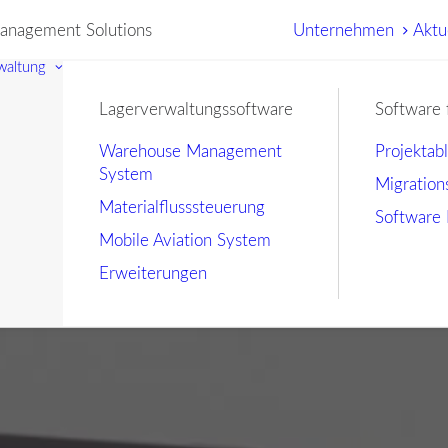
nagement Solutions
Unternehmen
Aktu
waltung
Lagerverwaltungssoftware
Software 
Warehouse Management
Projektab
System
Migration
Materialflusssteuerung
Software 
Mobile Aviation System
Erweiterungen