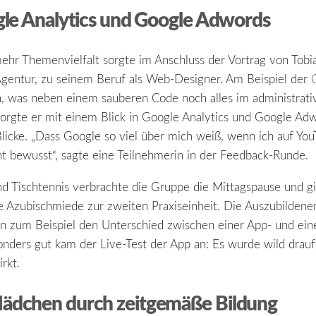
ogle Analytics und Google Adwords
ehr Themenvielfalt sorgte im Anschluss der Vortrag von Tobia
ntur, zu seinem Beruf als Web-Designer. Am Beispiel der
, was neben einem sauberen Code noch alles im administrativ
rgte er mit einem Blick in Google Analytics und Google Adw
licke. „Dass Google so viel über mich weiß, wenn ich auf You
ht bewusst“, sagte eine Teilnehmerin in der Feedback-Runde.
nd Tischtennis verbrachte die Gruppe die Mittagspause und gi
ie Azubischmiede zur zweiten Praxiseinheit. Die Auszubildene
en zum Beispiel den Unterschied zwischen einer App- und e
nders gut kam der Live-Test der App an: Es wurde wild drauf l
rkt.
Mädchen durch zeitgemäße Bildung