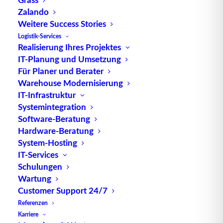
IWML-Report - Wie
Zalando
Greenfield-Projekte mit TUP
Weitere Success Stories
laufen
Logistik-Services
Realisierung Ihres Projektes
Über den IWML-ReportDas Ziel von
IT-Planung und Umsetzung
Für Planer und Berater
„Irgendwas mit Logistik“ ist, das…
Warehouse Modernisierung
IT-Infrastruktur
by TUP Redaktion
Systemintegration
Software-Beratung
Hardware-Beratung
System-Hosting
IT-Services
Schulungen
Wartung
Customer Support 24/7
Referenzen
Karriere