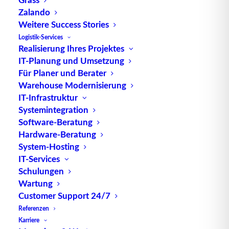
Zalando
Weitere Success Stories
Logistik-Services
Realisierung Ihres Projektes
IT-Planung und Umsetzung
Für Planer und Berater
Warehouse Modernisierung
IT-Infrastruktur
Systemintegration
Wie bereits 2013 entpuppte sich auch der neue
Software-Beratung
Messestand von TUP (TUP) auf der zweitgrößten
Hardware-Beratung
Logistik-Messe Europas, der LogiMAT 2014, als
System-Hosting
echter Hingucker. Nicht nur direkt vor Ort waren
IT-Services
viele positive Stimmen zum diesjährigen
Schulungen
Wartung
Messeauftritt zu hören, auch via Twitter wurde
Customer Support 24/7
der Stand von TUP prompt zum „schönsten Stand
Referenzen
der Messe“ gekürt. „Uns war es wichtig, für
Karriere
unsere Kunden und Besucher einen Ort zu