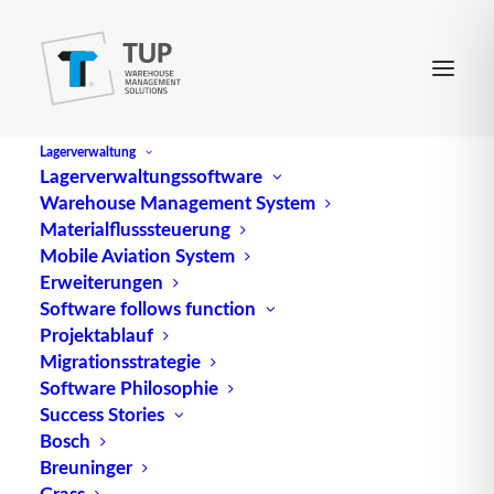
Lagerverwaltung
Lagerverwaltungssoftware
Warehouse Management System
Materialflusssteuerung
Mobile Aviation System
Erweiterungen
Software follows function
Projektablauf
Migrationsstrategie
Das war die LogiMAT
Software Philosophie
2014
Success Stories
Bosch
Breuninger
Grass