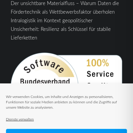
Der unsichtbare Materialfluss – Warum Daten die
Fördertechnik als Wettbewerbsfaktor überholen
Intralogistik im Kontext geopolitischer
Unsicherheit: Resilienz als Schlüssel für stabile
Lieferketten
Wir verwenden Cookies, um Inhalte und Anzeigen zu personalisieren,
Funktionen für soziale Medien anbieten zu können und die Zugriffe auf
unsere Website zu analysieren.
Dienste verwalten