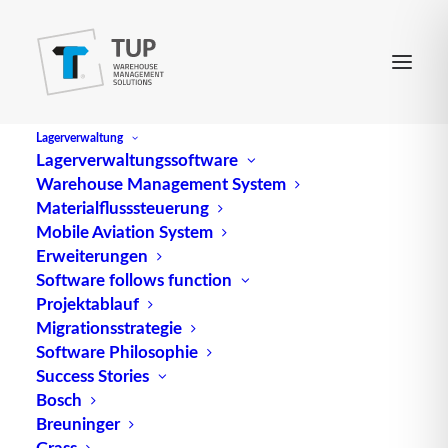
Lagerverwaltung
Lagerverwaltungssoftware
Warehouse Management System
Materialflusssteuerung
Mobile Aviation System
Erweiterungen
Software follows function
Projektablauf
Migrationsstrategie
Software Philosophie
Ship to Line / die direkte
Success Stories
Bosch
Warenbereitstellung
Breuninger
Grass