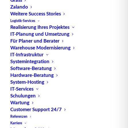
Zalando
Weitere Success Stories
Bei
Ship to Line
beziehungsweise bei der
Logistik-Services
Realisierung Ihres Projektes
Direktbereitstellung von Waren stellt der
IT-Planung und Umsetzung
Lieferant
/Hersteller die
Sendung
zusammen und
Für Planer und Berater
liefert diese direkt an den Verbrauchsort – ohne
Warehouse Modernisierung
das
Lager
beziehungsweise die
Logistik
des
IT-Infrastruktur
Abnehmers zu benötigen. Durch die Übernahme
Systemintegration
der wertschöpfenden Prozesse wie
Software-Beratung
Warenannahme
, einlagern und auslagern durch den
Hardware-Beratung
System-Hosting
Lieferanten beziehungsweise Hersteller, wird die
IT-Services
Steigerung der Leistungsfähigkeit der
Supply Chain
Schulungen
gefördert.
Wartung
Customer Support 24/7
Die Konzentration bei der direkten Waren- und
Referenzen
Rohstoffbereitstellung liegt auf dem
Nachschub
. Er
Karriere
kann beispielsweise über eine kontinuierliche