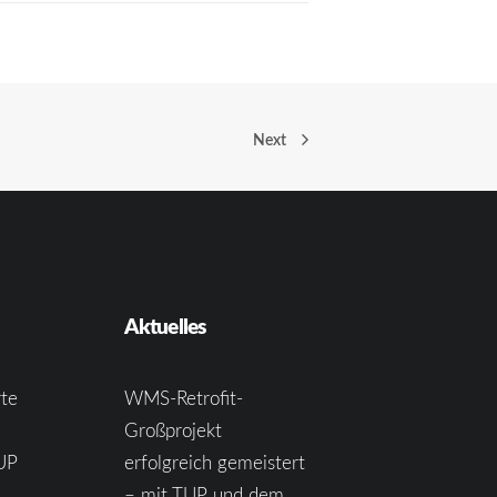
Next
Aktuelles
te
WMS-Retrofit-
Großprojekt
UP
erfolgreich gemeistert
– mit TUP und dem