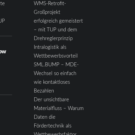
te
WMS-Retrofit-
Großprojekt
UP
erfolgreich gemeistert
– mit TUP und dem
Drehreglerprinzip
Intralogistik als
how
Wettbewerbsvorteil
SML.BUMP – MDE-
Wechsel so einfach
wie kontaktloses
Bezahlen
Der unsichtbare
Materialfluss – Warum
Daten die
Fördertechnik als
Wettbewerbsfaktor