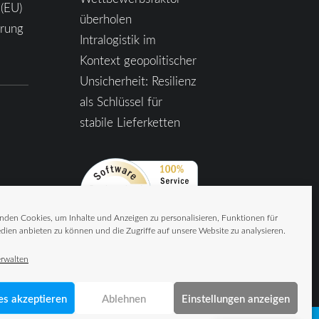
 (EU)
überholen
ärung
Intralogistik im
Kontext geopolitischer
Unsicherheit: Resilienz
als Schlüssel für
stabile Lieferketten
nden Cookies, um Inhalte und Anzeigen zu personalisieren, Funktionen für
dien anbieten zu können und die Zugriffe auf unsere Website zu analysieren.
erwalten
es akzeptieren
Ablehnen
Einstellungen anzeigen