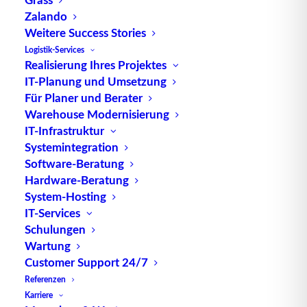
Zalando
Weitere Success Stories
Die Ausleuchtung von
Distributionszentren
ist ein
Logistik-Services
Realisierung Ihres Projektes
eher seltener thematisierter Aspekt der
IT-Planung und Umsetzung
Lagerhaltung
. Der Faktor Licht steht nicht
Für Planer und Berater
unmittelbar mit den Prozessen der
Intralogistik
in
Warehouse Modernisierung
Verbindung und wird daher häufig als gegeben
IT-Infrastruktur
erachtet. Dennoch kann er als wichtige
Systemintegration
Grundvoraussetzung für die Abläufe in einem
Software-Beratung
Lager
gelten. Gerade in Lagerbetrieben, die zum
Hardware-Beratung
System-Hosting
Zwecke einer 24/7 flexiblen und zuverlässigen
IT-Services
Lieferfähigkeit
Mehrschichtbetrieb fahren, kommt
Schulungen
einer guten Ausleuchtung ein gesteigerter Wert zu.
Wartung
Denn zum effektiven und energieeffizienten
Customer Support 24/7
Betrieb leistet die Beleuchtung einen wesentlichen
Referenzen
Beitrag.
Karriere