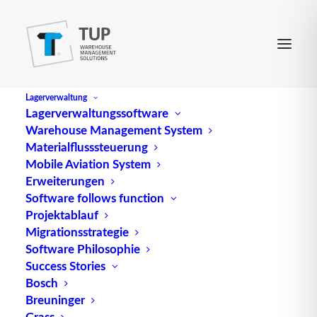
Lagerverwaltung
Lagerverwaltungssoftware
Warehouse Management System
Materialflusssteuerung
Mobile Aviation System
Erweiterungen
Software follows function
Projektablauf
Migrationsstrategie
Software Philosophie
Der Faktor Licht in Lager und
Success Stories
Bosch
Logistik
Breuninger
Grass