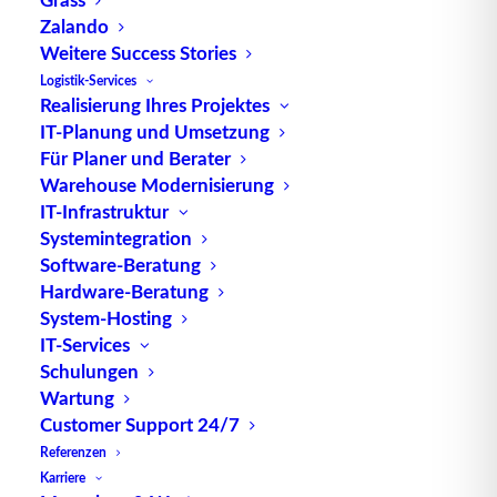
Zalando
Benchmarking
ist ein Ist-Vergleich zwischen
Weitere Success Stories
mehreren Unternehmen anhand Richt- und
Logistik-Services
Bestwerten. Verglichen werden unter anderem
Realisierung Ihres Projektes
Kennzahlen
, unternehmensspezifische Merkmale
IT-Planung und Umsetzung
und Prinzipien der einzelnen Unternehmen. Das
Für Planer und Berater
Hauptaugenmerk liegt dabei auf den
Warehouse Modernisierung
Leistungsabweichungen der einzelnen Kriterien
IT-Infrastruktur
zwischen den Vergleichspartnern.
Systemintegration
Benchmarking ist ein systematischer, fortlaufender
Software-Beratung
Prozess. Die eigene Leistungsfähigkeit wird anhand
Hardware-Beratung
System-Hosting
des Vorbilds der Vergleichspartner verbessert. Es
IT-Services
geht dabei nicht um Konkurrenz, sondern darum,
Schulungen
unnötige Forschungen und Entwicklungen zu
Wartung
vermeiden, wenn es bereits entsprechende
Customer Support 24/7
Lösungen beziehungsweise Prozesse gibt. Das
Referenzen
ganze System bewahrt davor, das Rad noch einmal
Karriere