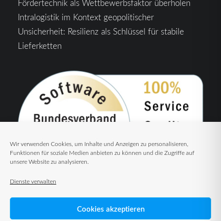
Fördertechnik als Wettbewerbsfaktor überholen
Intralogistik im Kontext geopolitischer
Unsicherheit: Resilienz als Schlüssel für stabile
Lieferketten
Wir verwenden Cookies, um Inhalte und Anzeigen zu personalisieren,
Funktionen für soziale Medien anbieten zu können und die Zugriffe auf
unsere Website zu analysieren.
Dienste verwalten
Cookies akzeptieren