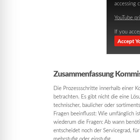
accessing c
YouTube pr
If you acce
Accept Y
Zusammenfassung Kommissi
Die Prozessschritte innerhalb einer Ko
betrachten. Es gibt nicht die eine Lös
technischer, baulicher oder sortimen
Fragen beeinflusst: Wie umfänglich i
wiederum die Fragen: Ab wann benöti
entscheidet noch der Servicegrad, für
mehrstufig oder einstufig.