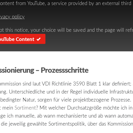
ontent from YouTube, a service provided by an external third 
ivacy policy
pt this notice, your choice will be saved and the page will ref
ouTube Content
onierung – Prozessschritte
mmission sind laut VDI Richtlinie 3590 Blatt 1 klar definiert;
ung. Unterschiedliche und in der Regel individuelle Infrastrukt
tsbedingter Natur, sorgen für viele projektbezogene Prozesse
st mein
Sortiment
? Mit welcher Durchsatzgröße möchte ich in 
ge ich manuelle, ab wann mechanisierte und ab wann automa
 die jeweilig gewählte Sortimentspolitik, über das Kommission