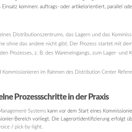
nsatz kommen: auftrags- oder artikelorientiert, parallel oder
 eines
Distributionszentrums
, das Lagern und das Kommissi
e ohne das andere nicht gibt. Der Prozess startet mit de
den Prozesses, z. B. des
Wareneingang
s, zum Lager- und K
d Kommissionieren im Rahmen des Distribution Center Refer
ne Prozessschritte in der Praxis
Management-Systems
kann vor dem Start eines Kommissionier
nier-Bereich vorliegt. Die Lagerortidentifizierung erfolgt übe
voice
/
pick-by-light
.