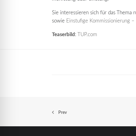
Sie interessieren sich für das Thema 
sowie
Einstufige Kommissionierung 
Teaserbild
:
TUP.com
Prev