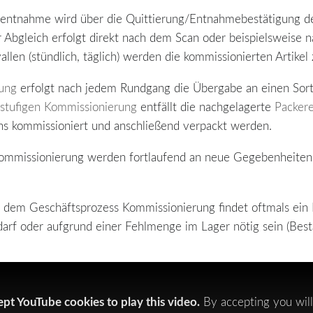
d -entnahme wird über die Quittierung/Entnahmebestätigung 
 Abgleich erfolgt direkt nach dem Scan oder beispielsweise 
vallen (stündlich, täglich) werden die kommissionierten Artik
ung
erfolgt nach jedem Rundgang die Übergabe an einen Sorte
nstufigen Kommissionierung
entfällt die nachgelagerte
Packere
ons kommissioniert und anschließend verpackt werden.
Kommissionierung werden fortlaufend an neue Gegebenheiten a
h dem Geschäftsprozess Kommissionierung findet oftmals ein
arf oder aufgrund einer Fehlmenge im Lager nötig sein (Best
ept YouTube cookies to play this video.
By accepting you will