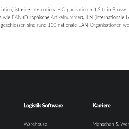
iation) ist eine internationale
Organisation
mit Sitz in Brüsse
ds wie
EAN
(Europäische
Artikelnummer
), ILN (Internationa
ngeschlossen sind rund 100 nationale EAN-Organisationen wel
Logistik Software
Karriere
Warehouse
Menschen & Wer