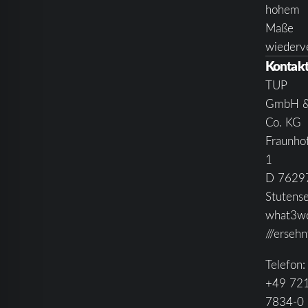
hohem
Maße
wiederv
Kontak
TUP
GmbH 
Co. KG
Fraunhof
1
D 7629
Stutens
what3w
///ersehn
Telefon:
+49 72
7834-0