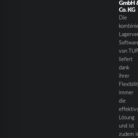
GmbH 
Co. KG
Die
kombini
Lagerve
Softwar
von TUP
liefert
dank
ihrer
Flexibili
immer
die
effektiv
Lösung
und ist
zudem i