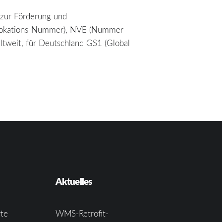
l zur Förderung und
le Lokations-Nummer), NVE (Nummer
tweit, für Deutschland GS1 (Global
Aktuelles
te
WMS-Retrofit-