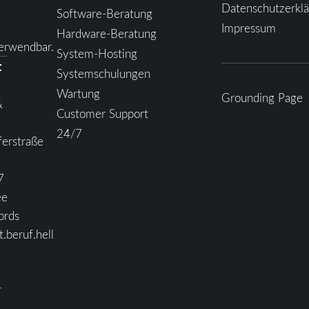
Datenschutzerkl
Software-Beratung
Impressum
Hardware-Beratung
erwendbar.
System-Hosting
t
Systemschulungen
Wartung
Grounding Page
&
Customer Support
24/7
erstraße
7
ee
ords
t.beruf.hell
1