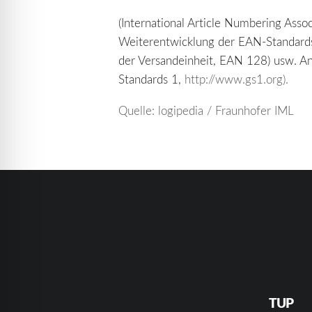
(International Article Numbering Assoc
Weiterentwicklung der EAN-Standar
der Versandeinheit, EAN 128) usw. A
Standards 1,
http://www.gs1.org).
Quelle: logipedia / Fraunhofer IML
TUP