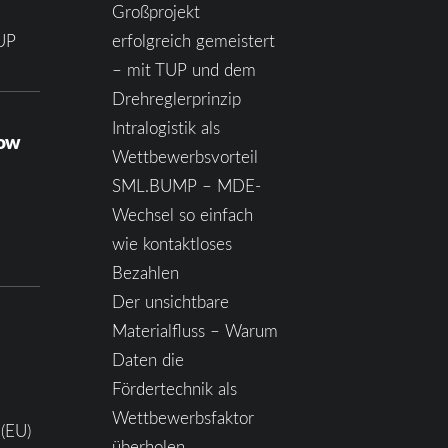
Großprojekt
UP
erfolgreich gemeistert
– mit TUP und dem
Drehreglerprinzip
Intralogistik als
how
Wettbewerbsvorteil
SML.BUMP – MDE-
Wechsel so einfach
wie kontaktloses
Bezahlen
Der unsichtbare
Materialfluss – Warum
Daten die
Fördertechnik als
Wettbewerbsfaktor
 (EU)
überholen