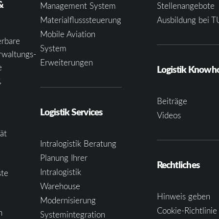
&
Management System
Stellenangebote
Materialflusssteuerung
Ausbildung bei T
Mobile Aviation
erbare
System
rwaltungs-
Erweiterungen
e
Logistik Know
,
Beiträge
Logistik Services
Videos
tät
Intralogistik Beratung
Planung Ihrer
Rechtliches
Intralogistik
ste
Warehouse
Hinweis geben
Modernisierung
Cookie-Richtlinie
n
Systemintegration