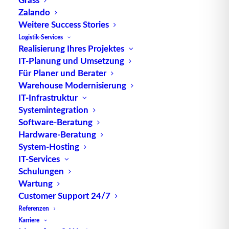
frequentierten Lagern und bei einer hohen
Zalando
Produktvielfalt angewendet, um die Lagerhaltung
Weitere Success Stories
zu optimieren.
Logistik-Services
Realisierung Ihres Projektes
IT-Planung und Umsetzung
Vorteile der chaotischen Lagerung
Für Planer und Berater
Warehouse Modernisierung
Die chaotische Lagerung bietet zahlreiche Vorteile
IT-Infrastruktur
gegenüber traditionellen
Systemintegration
Lagerverwaltungsmethoden:
Software-Beratung
Hardware-Beratung
Maximale Raumnutzung:
Da Produkte nicht an
System-Hosting
feste Plätze gebunden sind, kann der verfügbare
IT-Services
Lagerraum effizienter genutzt werden.
Schulungen
Erhöhte Flexibilität:
Neue Produkte können
Wartung
Customer Support 24/7
sofort und ohne umfangreiche Planungen
Referenzen
eingelagert werden.
Karriere
Schnellere Ein- und Auslagerungsprozesse: