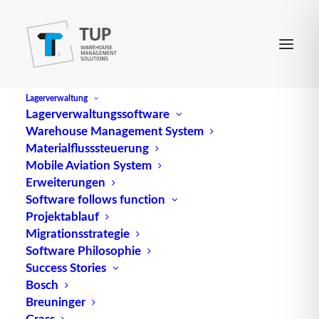
Lagerverwaltung
Lagerverwaltungssoftware
Warehouse Management System
Chaotic Storage
Materialflusssteuerung
Mobile Aviation System
Erweiterungen
Chaotische Lagerung, auch als Chaotic Storage
Software follows function
Projektablauf
bekannt, ist eine innovative
Migrationsstrategie
Lagerverwaltungsmethode, die zunehmend an
Software Philosophie
Bedeutung
gewinnt. Anstelle von festen
Success Stories
Lagerplätzen werden die Produkte flexibel und
Bosch
dynamisch auf beliebigen freien Plätzen im
Lager
Breuninger
verteilt. Diese Methode wird besonders in stark
Grass