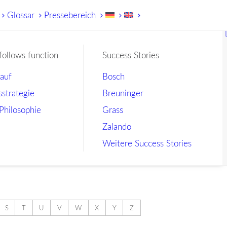
Glossar
Pressebereich
follows function
Success Stories
lauf
Bosch
sstrategie
Breuninger
Philosophie
Grass
Zalando
Weitere Success Stories
S
T
U
V
W
X
Y
Z