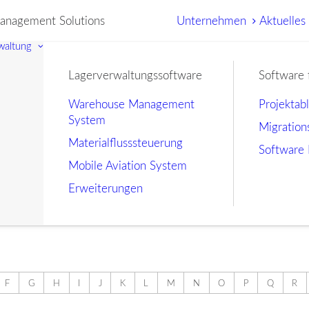
nagement Solutions
Unternehmen
Aktuelles
waltung
Lagerverwaltungssoftware
Software 
Warehouse Management
Projektab
System
Migration
Materialflusssteuerung
Software 
Mobile Aviation System
Erweiterungen
F
G
H
I
J
K
L
M
N
O
P
Q
R