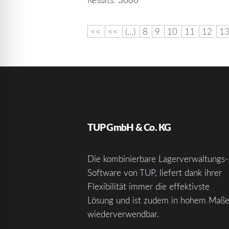
<<
<<
(...)
8
9
10
11
12
1
TUP GmbH & Co. KG
Die kombinierbare Lagerverwaltungs-
Software von TUP, liefert dank ihrer
Flexibilität immer die effektivste
Lösung und ist zudem in hohem Maß
wiederverwendbar.