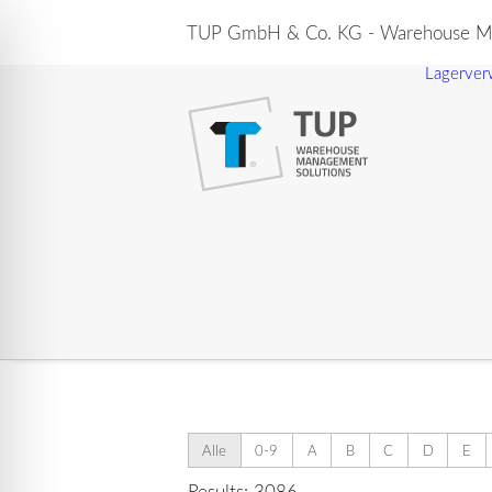
TUP GmbH & Co. KG - Warehouse Ma
Lagerver
Alle
0-9
A
B
C
D
E
Results: 3086