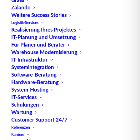
Zalando
Weitere Success Stories
Logistik-Services
Realisierung Ihres Projektes
IT-Planung und Umsetzung
Für Planer und Berater
Warehouse Modernisierung
IT-Infrastruktur
Systemintegration
Software-Beratung
CyberChampions Award:
Hardware-Beratung
System-Hosting
Platz 2 für die Software-
IT-Services
Manufaktur TUP
Schulungen
Wartung
Customer Support 24/7
Von adidas über Bosch bis hin zu Zalando: Die
Referenzen
Software-Manufaktur TUP (TUP) koordiniert den
Karriere