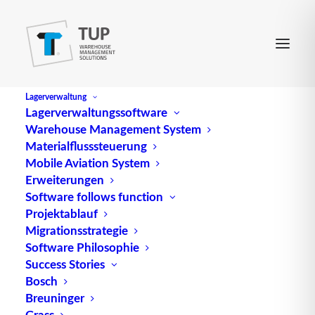
Lagerverwaltung
Lagerverwaltungssoftware
Warehouse Management System
Materialflusssteuerung
Mobile Aviation System
Erweiterungen
Software follows function
Projektablauf
CyberChampions Award:
Migrationsstrategie
Software Philosophie
Platz 2 für die Software-
Success Stories
Manufaktur TUP
Bosch
Breuninger
Grass