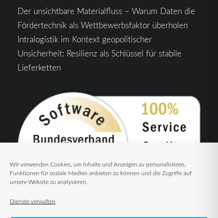
Der unsichtbare Materialfluss – Warum Daten die
Fördertechnik als Wettbewerbsfaktor überholen
Intralogistik im Kontext geopolitischer
Unsicherheit: Resilienz als Schlüssel für stabile
Lieferketten
Wir verwenden Cookies, um Inhalte und Anzeigen zu personalisieren,
Funktionen für soziale Medien anbieten zu können und die Zugriffe auf
unsere Website zu analysieren.
Dienste verwalten