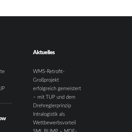
Aktuelles
te
WMS-Retrofit-
Großprojekt
UP
erfolgreich gemeistert
– mit TUP und dem
Drehreglerprinzip
Intralogistik als
how
Wettbewerbsvorteil
SML.BUMP – MDE-