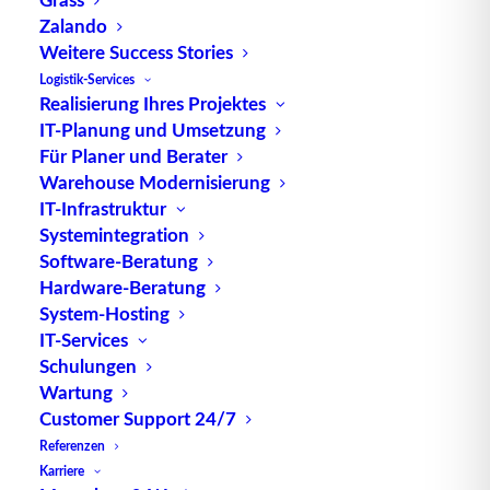
Goliath 61 - Die Kunden-
Zalando
Perspektive von Hermes
Weitere Success Stories
Fulfilment zum Projekt
Logistik-Services
Realisierung Ihres Projektes
„Goliath 61“ ist ein Retrofit-Großprojekt
IT-Planung und Umsetzung
Für Planer und Berater
der Hermes Fulfilment GmbH, das sich…
Warehouse Modernisierung
IT-Infrastruktur
by TUP Redaktion
Systemintegration
Software-Beratung
Hardware-Beratung
System-Hosting
IT-Services
Schulungen
Wartung
Customer Support 24/7
Referenzen
Karriere