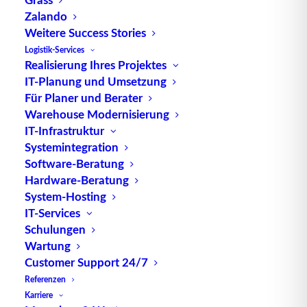
Goliath 61 - Die Kunden-
Zalando
Perspektive von Hermes
Weitere Success Stories
Fulfilment zum Projekt
Logistik-Services
Realisierung Ihres Projektes
„Goliath 61“ ist ein Retrofit-Großprojekt
IT-Planung und Umsetzung
Für Planer und Berater
der Hermes Fulfilment GmbH, das sich…
Warehouse Modernisierung
IT-Infrastruktur
by TUP Redaktion
Systemintegration
Software-Beratung
Hardware-Beratung
System-Hosting
IT-Services
Schulungen
Wartung
Customer Support 24/7
Referenzen
Karriere