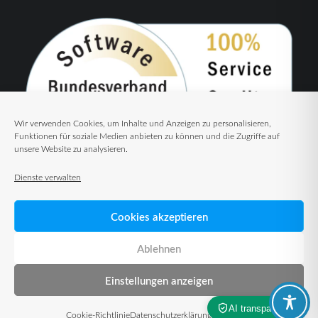
Wir verwenden Cookies, um Inhalte und Anzeigen zu personalisieren,
Funktionen für soziale Medien anbieten zu können und die Zugriffe auf
unsere Website zu analysieren.
Dienste verwalten
Cookies akzeptieren
Ablehnen
Einstellungen anzeigen
© 2026 TUP GmbH & Co. KG – Warehouse Management Solutions
Cookie-Richtlinie
Datenschutzerklärung
Impressum