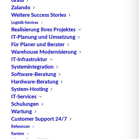
Intralogistik und
Zalando
Energiemanagement - Das
Weitere Success Stories
unterschätzte
Logistik-Services
Zukunftsthema
Realisierung Ihres Projektes
IT-Planung und Umsetzung
Die Intralogistik befindet sich in einem
Für Planer und Berater
tiefgreifenden Wandel. Automatisierte…
Warehouse Modernisierung
IT-Infrastruktur
Systemintegration
by TUP Redaktion
Software-Beratung
Hardware-Beratung
System-Hosting
IT-Services
Schulungen
Wartung
Customer Support 24/7
Referenzen
TUP GmbH & Co. KG
Karriere