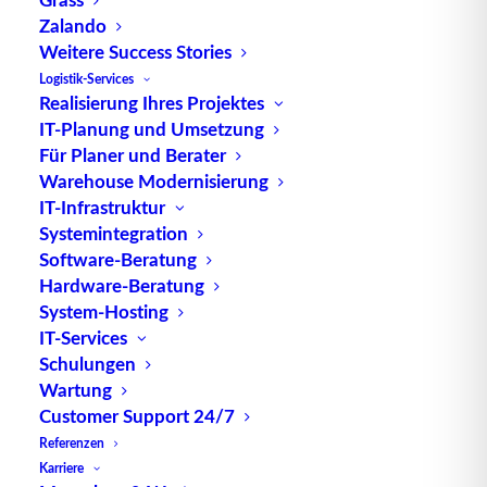
Zalando
Weitere Success Stories
Logistik-Services
Realisierung Ihres Projektes
IT-Planung und Umsetzung
Für Planer und Berater
Warehouse Modernisierung
IT-Infrastruktur
Systemintegration
Auch in diesem Jahr präsentiert sich die Software-
Software-Beratung
Manufaktur TUP GmbH & Co. KG (TUP) aus
Hardware-Beratung
Karlsruhe wieder in schickem Gewand auf der
System-Hosting
LogiMAT. Der elegante Messestand befindet sich
IT-Services
an gewohnter Stelle in Halle 7, Stand 7A27.
Schulungen
Wartung
Im Zeichen des Messe-Slogans „Digital – Vernetzt
Customer Support 24/7
– Innovativ“ präsentiert sich der Anbieter
Referenzen
maßgeschneiderter Intralogistik-Lösungen als eines
Karriere