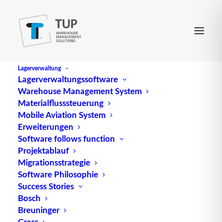
Lagerverwaltung
Lagerverwaltungssoftware
Warehouse Management System
Materialflusssteuerung
Mobile Aviation System
Erweiterungen
Software follows function
Projektablauf
Intralogistik nach Maß –
Migrationsstrategie
Software Philosophie
TUP auf der LogiMAT
Success Stories
2017
Bosch
Breuninger
Grass