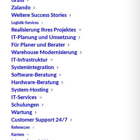
Zalando
Produktionswirtschaft ist laut Betriebswirt Werner
Weitere Success Stories
Kern eine betriebliche Leistungserstellung.
Logistik-Services
„Produktion ist jede Art innerbetrieblicher
Realisierung Ihres Projektes
Transformation von Gütern in höherwertige
Güter
“.
IT-Planung und Umsetzung
Dabei werden seiner Meinung nach
Für Planer und Berater
Warehouse Modernisierung
Begrifflichkeiten wie Produktion,
Kosten
, Planung,
IT-Infrastruktur
Steuerung/Organisation sowie
Systemintegration
Herstellungsverfahren nicht getrennt voneinander
Software-Beratung
behandelt sondern diese ganzheitlich betrachtet.
Hardware-Beratung
System-Hosting
Jedes Unternehmen versucht im Laufe der
IT-Services
Produktion seine betriebswirtschaftlichen Fragen
Schulungen
innerhalb der Produktion selbst zu beantworten.
Wartung
Dabei ist das Ziel stets das Erreichen sowie die
Customer Support 24/7
Sicherung von wirtschaftlichen
Referenzen
Produktionsstrukturen beziehungsweise von den
Karriere