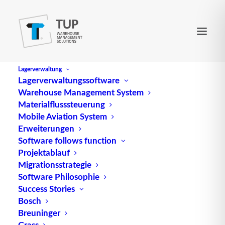
Lagerverwaltung
Lagerverwaltungssoftware
Warehouse Management System
Materialflusssteuerung
Mobile Aviation System
Erweiterungen
Software follows function
Projektablauf
Migrationsstrategie
Software Philosophie
Definition und Vorteile des
Success Stories
Bosch
Prinzips „Context Aware
Breuninger
Grass