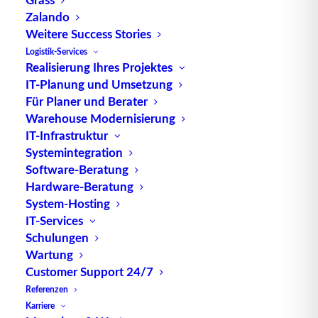
Frontend Architecture“
Zalando
Weitere Success Stories
Logistik-Services
Realisierung Ihres Projektes
Gründe für Context Aware
IT-Planung und Umsetzung
Frontend
Architecture
Für Planer und Berater
Warehouse Modernisierung
IT-Infrastruktur
Benutzerschnittstellen
müssen immer mehr und
Systemintegration
immer unterschiedlicheren Anforderungen gerecht
Software-Beratung
werden. Da digitale Infrastrukturen einer ständigen
Hardware-Beratung
Weiterentwicklung und Transformation unterliegen,
System-Hosting
verkürzen sich auch die Zyklen, in denen Software
IT-Services
angepasst werden muss. Diese Veränderung der
Schulungen
Anpassungszyklen betrifft Frontend und
Backend
Wartung
nicht in gleichem Maß. Durch die Entkopplung der
Customer Support 24/7
Frontend- und Backendschichten bereits von
Referenzen
Karriere
Beginn an, lassen sich eigene Release-Zyklen