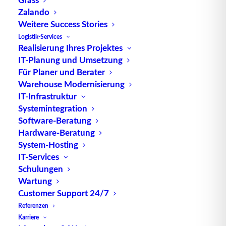
Zalando
Weitere Success Stories
Das
Internet der Dinge
(englisch:
Internet
of
Logistik-Services
Realisierung Ihres Projektes
Things, abgekürzt IoT) beschreibt die Vernetzung
IT-Planung und Umsetzung
von physischen Objekten (Fitnessarmbänder, Smart
Für Planer und Berater
Home, Connected Cars,
Industrie 4.0
) und der rein
Warehouse Modernisierung
virtuellen Welt (Software/Internet). Speziell die
IT-Infrastruktur
physischen Objekte sind mit entsprechenden
Systemintegration
Technologien ausgestattet, um sowohl
Software-Beratung
Datentransfer als auch Interaktion zwischen
Hardware-Beratung
System-Hosting
Maschinen und Maschinen sowie Menschen und
IT-Services
Maschinen zu ermöglichen (siehe dazu auch die im
Schulungen
Artikel
hervorgehobenen Abschnitte Mensch-
Wartung
Maschine-System (
MMS
) und Mensch-Computer-
Customer Support 24/7
Interaktionen (MCI)).
Referenzen
Karriere
Zu den grundlegenden Technologien des IoT