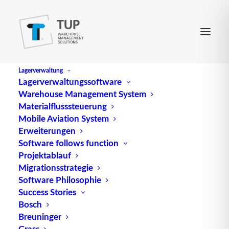
Lagerverwaltung
Lagerverwaltungssoftware
Warehouse Management System
Materialflusssteuerung
Mobile Aviation System
Erweiterungen
Software follows function
Projektablauf
Migrationsstrategie
Software Philosophie
Das Internet der Dinge (IoT)
Success Stories
Bosch
und die Intralogistik
Breuninger
Grass