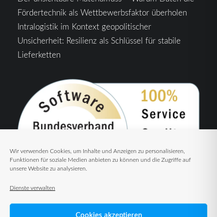
Fördertechnik als Wettbewerbsfaktor überholen
Intralogistik im Kontext geopolitischer
Unsicherheit: Resilienz als Schlüssel für stabile
Lieferketten
Wir verwenden Cookies, um Inhalte und Anzeigen zu personalisieren,
Funktionen für soziale Medien anbieten zu können und die Zugriffe auf
unsere Website zu analysieren.
Dienste verwalten
Cookies akzeptieren