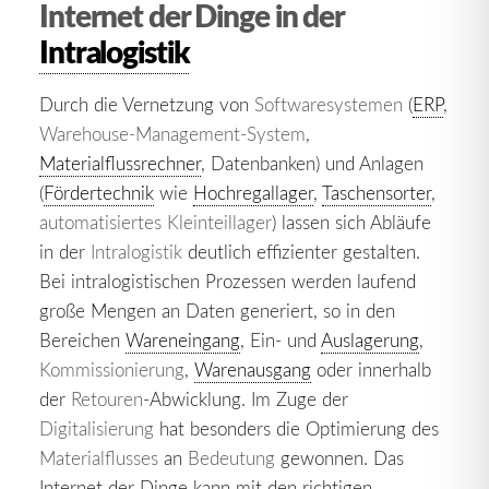
Internet der Dinge in der
Intralogistik
Durch die Vernetzung von
Softwaresystemen
(
ERP
,
Warehouse-Management-System
,
Materialflussrechner
, Datenbanken) und Anlagen
(
Fördertechnik
wie
Hochregallager
,
Taschensorter
,
automatisiertes Kleinteillager
) lassen sich Abläufe
in der
Intralogistik
deutlich effizienter gestalten.
Bei intralogistischen Prozessen werden laufend
große Mengen an Daten generiert, so in den
Bereichen
Wareneingang
, Ein- und
Auslagerung
,
Kommissionierung
,
Warenausgang
oder innerhalb
der
Retouren
-Abwicklung. Im Zuge der
Digitalisierung
hat besonders die Optimierung des
Materialflusses
an
Bedeutung
gewonnen. Das
Internet der Dinge kann mit den richtigen