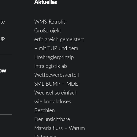
Aktuelles
te
WMS-Retrofit-
Großprojekt
UP
erfolgreich gemeistert
– mit TUP und dem
Drehreglerprinzip
Intralogistik als
how
Wettbewerbsvorteil
SML.BUMP – MDE-
Wechsel so einfach
wie kontaktloses
Bezahlen
Der unsichtbare
Materialfluss – Warum
Daten die