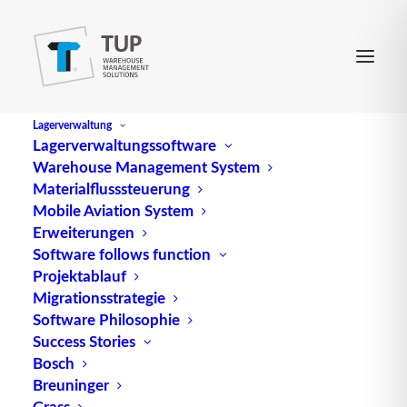
Lagerverwaltung
Lagerverwaltungssoftware
Warehouse Management System
Logistik Knowhow - Das Original
Materialflusssteuerung
Mobile Aviation System
Die Wissens- und
Erweiterungen
Software follows function
Informationsplattform
Projektablauf
rund um Intralogistik und
Migrationsstrategie
Software Philosophie
Warehouse Management
Success Stories
Bosch
Breuninger
Grass