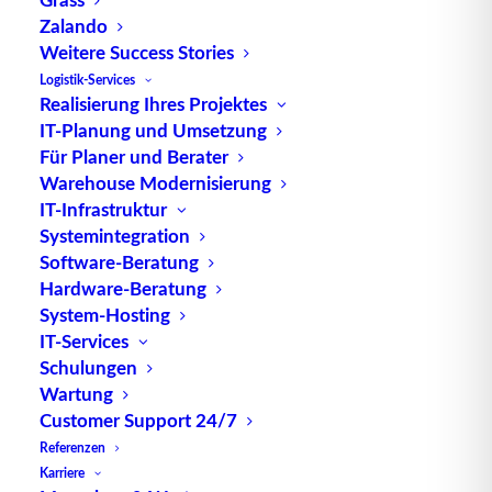
Zalando
Weitere Success Stories
Logistik-Services
Alle Videos
Realisierung Ihres Projektes
IT-Planung und Umsetzung
Für Planer und Berater
Warehouse Modernisierung
IT-Infrastruktur
Systemintegration
Klicke auf
Klicke auf
Klicke auf
Software-Beratung
"Ich stimme
"Ich stimme
"Ich stimme
Hardware-Beratung
zu", um
zu", um
zu", um
System-Hosting
Youtube zu
Youtube zu
Youtube zu
IT-Services
aktivieren
aktivieren
aktivieren
Klicke auf
Klicke auf
Klicke auf
Schulungen
Cookie-
Cookie-
Cookie-
"Ich stimme
"Ich stimme
"Ich stimme
Wartung
Richtlinie
Richtlinie
Richtlinie
zu", um
zu", um
zu", um
Customer Support 24/7
Youtube zu
Youtube zu
Youtube zu
Ich stimme
Ich stimme
Ich stimme
Referenzen
aktivieren
aktivieren
aktivieren
Klicke auf
Klicke auf
Klicke auf
zu
zu
zu
Karriere
Cookie-
Cookie-
Cookie-
"Ich stimme
"Ich stimme
"Ich stimme