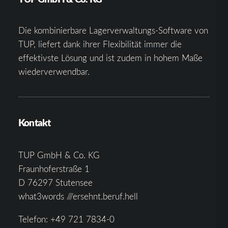
Richtlinie
Richtlinie
Richtlinie
Ich stimme
Ich stimme
Ich stimme
Die kombinierbare Lagerverwaltungs-Software von
zu
zu
zu
TUP, liefert dank ihrer Flexibilität immer die
effektivste Lösung und ist zudem in hohem Maße
wiederverwendbar.
Kontakt
TUP GmbH & Co. KG
Fraunhoferstraße 1
D 76297 Stutensee
what3words ///ersehnt.beruf.hell
Telefon:
+49 721 7834-0