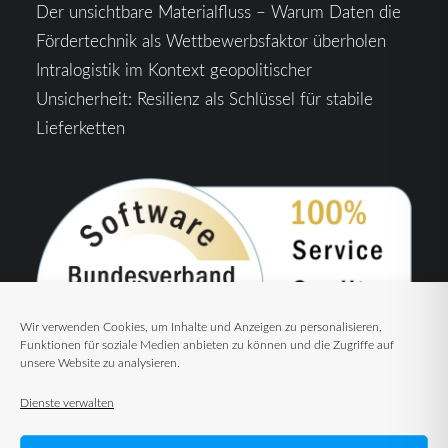
Der unsichtbare Materialfluss – Warum Daten die
Fördertechnik als Wettbewerbsfaktor überholen
Intralogistik im Kontext geopolitischer
Unsicherheit: Resilienz als Schlüssel für stabile
Lieferketten
Wir verwenden Cookies, um Inhalte und Anzeigen zu personalisieren,
Funktionen für soziale Medien anbieten zu können und die Zugriffe auf
unsere Website zu analysieren.
Dienste verwalten