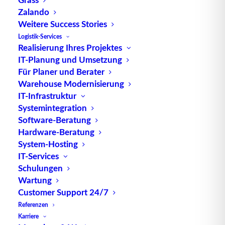
zu einer vorgegebenen Höhe, wird dort abgesaugt
Zalando
und einem Außen-Umluftbetrieb zugeführt. Damit
Weitere Success Stories
können unterschiedliche, horizontal angeordnete
Logistik-Services
Realisierung Ihres Projektes
Temperaturzonen in einem
Lager
gebildet werden.
IT-Planung und Umsetzung
(Entwicklung und Patent: Siemens AG/Produktions-
Für Planer und Berater
und Logistiksysteme (PL) und Zander Klimatechnik
Warehouse Modernisierung
AG).
IT-Infrastruktur
Systemintegration
Quelle: logipedia / Fraunhofer IML
Software-Beratung
Hardware-Beratung
System-Hosting
IT-Services
Schulungen
Wartung
Customer Support 24/7
TUP GmbH & Co. KG
Referenzen
Karriere