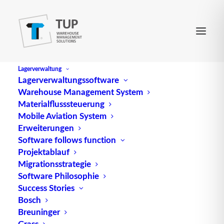
Lagerverwaltung
Lagerverwaltungssoftware
Warehouse Management System
Filterwert
Materialflusssteuerung
Mobile Aviation System
Erweiterungen
(engl.
Filter value
) beschreibt in der RFID-
Software follows function
Projektablauf
Terminologie (Radio Frequency Identification) eine
Migrationsstrategie
Möglichkeit, gezielt eine Teilmenge aller
Software Philosophie
Transponder im Schreib-/Lesefeld anzusprechen.
Success Stories
Über den Filterwert können vom
Bosch
Lese-/Schreibgerät die EPCs (Electronic Product
Breuninger
Code) von z. B. Produkten, Umverpackungen oder
Grass