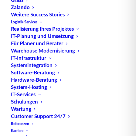
Paletten etc. unterschieden werden. Durch die
Zalando
Filterung ungewünschter Tags kann die
Weitere Success Stories
Lesegeschwindigkeit bei Pulkerfassung erhöht
Logistik-Services
Realisierung Ihres Projektes
werden.
IT-Planung und Umsetzung
Für Planer und Berater
Quelle: logipedia / Fraunhofer IML
Warehouse Modernisierung
IT-Infrastruktur
Systemintegration
Software-Beratung
Hardware-Beratung
System-Hosting
IT-Services
TUP GmbH & Co. KG
Schulungen
Wartung
Die kombinierbare Lagerverwaltungs-Software von
Customer Support 24/7
TUP, liefert dank ihrer Flexibilität immer die
Referenzen
effektivste Lösung und ist zudem in hohem Maße
Karriere