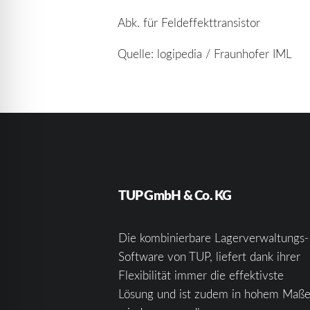
Abk. für Feldeffekttransistor
Quelle: logipedia / Fraunhofer IML
TUP GmbH & Co. KG
Die kombinierbare Lagerverwaltungs-
Software von TUP, liefert dank ihrer
Flexibilität immer die effektivste
Lösung und ist zudem in hohem Maß